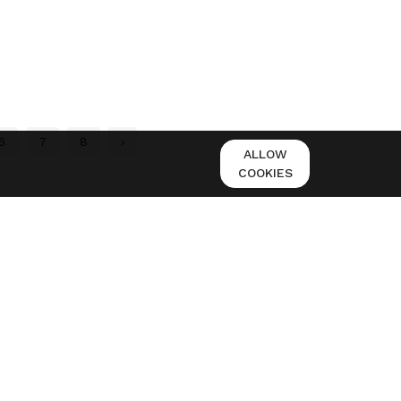
6
7
8
›
ALLOW
COOKIES