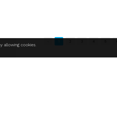
‹
1
2
3
4
5
y allowing cookies.