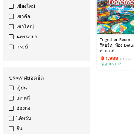
เชียงใหม่
เขาค้อ
เขาใหญ่
นครนายก
Together Resort (
รีสอร์ท) ห้อง De
กระบี่
ท่าน แก่...
฿ 1,988
฿ 4,000
节省 ฿ 2,012
ประเทศยอดฮิต
ญี่ปุ่น
เกาหลี
ฮ่องกง
ไต้หวัน
จีน