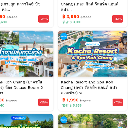
 (เกาะกูด พาราไดซ์ บีช
Chang (เดอะ ชิลล์ รีสอร์ต แอนด์
 ห้อ...
สปา...
590
฿ 3,990
฿ 5,280
฿ 7,000
-32%
-43%
,690
节省 ฿ 3,010
s Koh Chang (ปาจามัส
Kacha Resort and Spa Koh
าง) ห้อง Deluxe Room 2
Chang (คชา รีสอร์ท แอนด์ สปา
า...
เกาะช้าง) ห...
690
฿ 1,990
฿ 2,600
฿ 7,646
-35%
-73%
910
节省 ฿ 5,656