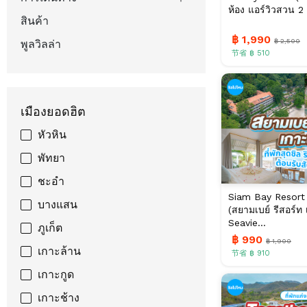
ห้อง แอร์วิวสวน 2 
สินค้า
฿ 1,990
฿ 2,500
พูลวิลล่า
节省 ฿ 510
เมืองยอดฮิต
หัวหิน
พัทยา
ชะอำ
Siam Bay Resort
บางแสน
(สยามเบย์ รีสอร์ท 
Seavie...
ภูเก็ต
฿ 990
฿ 1,900
เกาะล้าน
节省 ฿ 910
เกาะกูด
เกาะช้าง