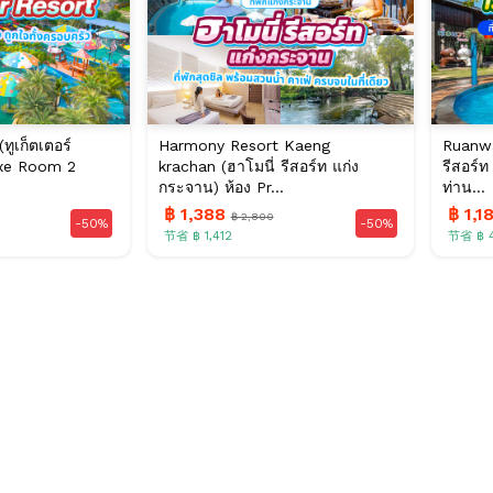
ทูเก็ตเตอร์
Harmony Resort Kaeng
Ruanwa
luxe Room 2
krachan (ฮาโมนี่ รีสอร์ท แก่ง
รีสอร์
กระจาน) ห้อง Pr...
ท่าน...
฿ 1,388
฿ 1,1
฿ 2,800
-50%
-50%
节省 ฿ 1,412
节省 ฿ 