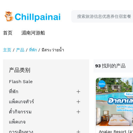
首页
湄南河游船
主页
产品
ที่พัก
มีสระว่ายน้ำ
93
找到的产品
产品类别
Flash Sale
ที่พัก
แพ็คเกจทัวร์
ตั๋วกิจกรรม
แพ็คเกจ
Analay Resort (อ
การเดินทาง