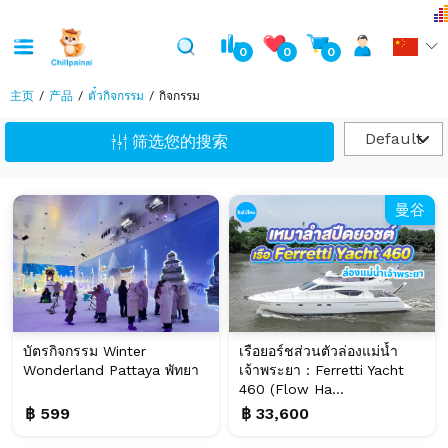
0
0
0
主页
产品
ตั๋วกิจกรรม
กิจกรรม
Default
筛选您的搜索
曼谷
บัตรกิจกรรม Winter
เรือยอร์ชส่วนตัวล่องแม่น้ำ
Wonderland Pattaya พัทยา
เจ้าพระยา : Ferretti Yacht
460 (Flow Ha...
฿ 599
฿ 33,600