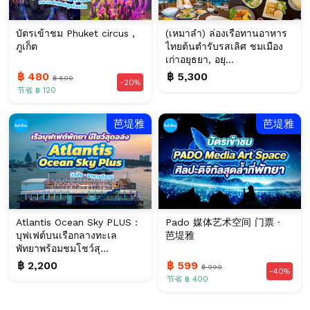
บัตรเข้าชม Phuket circus ,
(เหมาลำ) ล่องเรือทานอาหาร
ภูเก็ต
ไทยต้นตำรับรสเลิศ ชมเมือง
เก่าอยุธยา, อยุ...
฿ 480
฿ 5,300
฿ 600
-20%
节省 ฿ 120
芭堤雅
芭堤雅
Atlantis Ocean Sky PLUS :
Pado 媒体艺术空间 门票 ·
บุฟเฟต์บนเรือกลางทะเล
芭堤雅
พัทยาพร้อมชมโชว์สุ...
฿ 2,200
฿ 599
฿ 999
-40%
节省 ฿ 400