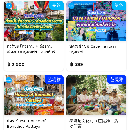
曼谷
曼谷
ทัวร์ปั่นจักรยาน + ล่อย่าน
บัตรเข้าชม Cave Fantasy
เมืองเก่ากรุงเทพฯ · จอยทัวร์
กรุงเทพ
฿ 2,500
฿ 599
芭堤雅
芭堤雅
บัตรเข้าชม House of
泰塔尼文化村（芭提雅）活
Benedict Pattaya
动门票