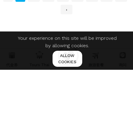
›
Your experience on this site will be improved
by allowing cookies.
ALLOW
COOKIES
代金券
Tours Thai
旅游套餐
询问
ใบอนุญาตประกอบธุรกิจนำเที่ยว เลขที่ 11/07211
© 2021 Martfury. All right reserved.