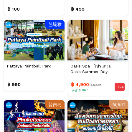
฿ 100
฿ 499
芭堤雅
Pattaya Paintball Park
Oasis Spa : โปรแกรม
Oasis Summer Day
฿ 990
฿ 4,900
฿ 5,767
-15%
节省 ฿ 867
普吉岛
อยุธยา