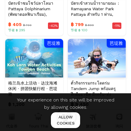
บัตรเข้าชมโชว์ปลาโลมา
บัตรเข้าสวนน้ำรามายณะ :
Pattaya Dolphinarium
Ramayana Water Park
(พัทยาดอลฟินาเรียม),
Pattaya สำหรับ 1 ท่าน,
พัทยา
พัทยา
฿ 405
฿ 799
฿ 700
฿ 899
-42%
-11%
节省 ฿ 295
节省 ฿ 100
芭堤雅
芭堤雅
格兰岛水上活动 · 达汶海滩
ตั๋วกิจกรรมกระโดดร่ม
休闲 · 拼团快艇行程 · 芭堤
Tandem Jump พร้อมครู
雅
ฝึกมืออาชีพ มีรถรับ-ส่ง
Your experience on this site will be improved
สำหรับผู้ใหญ่ 1 ท่า...
฿ 1,200
฿ 9,450
by allowing cookies.
ALLOW
芭堤雅
芭堤雅
COOKIES
代金券
Tours Thai
旅游套餐
询问