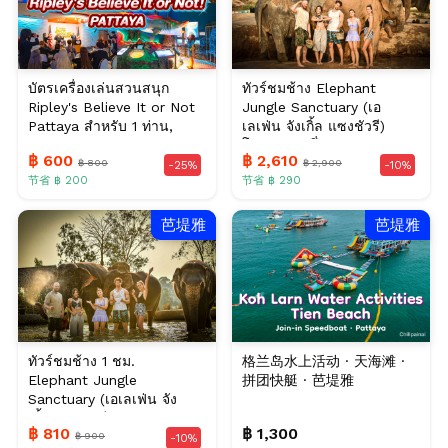
บัตรเครื่องเล่นสวนสนุก
ทัวร์ชมช้าง Elephant
Ripley's Believe It or Not
Jungle Sanctuary (เอ
Pattaya สำหรับ 1 ท่าน,
เลเฟ่น จังเกิ้ล แซงชัวรี)
พัทยา
โปรแกรมครึ่งวัน พ...
฿ 600
฿ 2,610
฿ 800
฿ 2,900
-25%
-10%
节省 ฿ 200
节省 ฿ 290
芭堤雅
芭堤雅
ทัวร์ชมช้าง 1 ชม.
格兰岛水上活动 · 天海滩 ·
Elephant Jungle
拼团快艇 · 芭堤雅
Sanctuary (เอเลเฟ่น จัง
เกิ้ล แซงชัวรี), พัทยา
฿ 810
฿ 1,300
฿ 900
-10%