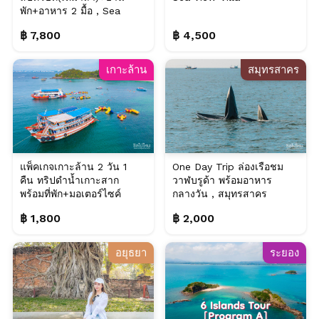
พัก+อาหาร 2 มื้อ , Sea
View Villa @แสมสา...
฿ 7,800
฿ 4,500
เกาะล้าน
สมุทรสาคร
แพ็คเกจเกาะล้าน 2 วัน 1
One Day Trip ล่องเรือชม
คืน ทริปดำน้ำเกาะสาก
วาฬบรูด้า พร้อมอาหาร
พร้อมที่พัก+มอเตอร์ไซค์
กลางวัน , สมุทรสาคร
สำหรับ 2 ท่าน
฿ 1,800
฿ 2,000
อยุธยา
ระยอง