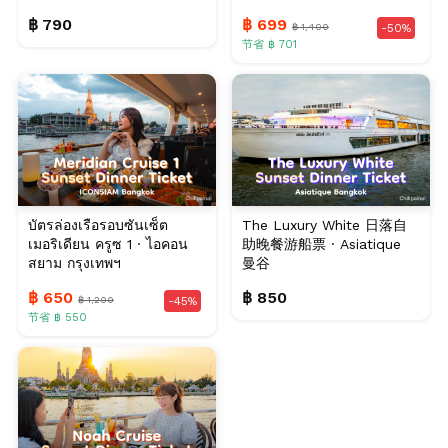
฿ 790
฿ 699
฿ 1,400
-50%
节省 ฿ 701
บัตรล่องเรือรอบซันเซ็ต
The Luxury White 日落自
เมอริเดียน ครูซ 1 · ไอคอน
助晚餐游船票 · Asiatique
สยาม กรุงเทพฯ
曼谷
฿ 650
฿ 850
฿ 1,200
-45%
节省 ฿ 550