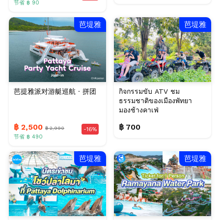
节省 ฿ 90
芭堤雅
芭堤雅
芭提雅派对游艇巡航 · 拼团
กิจกรรมขับ ATV ชม
ธรรมชาติของเมืองพัทยา
มองช้างคาเฟ่
฿ 2,500
฿ 700
฿ 2,990
-16%
节省 ฿ 490
芭堤雅
芭堤雅