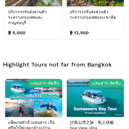
บริการรถรับส่งส่วนตัว
บริการรถรับส่งส่วนตัว
ระหว่างกรุงเทพและ
ระหว่างกรุงเทพและเขาค้อ
กาญจนบุรี
฿ 5,000
฿ 12,500
Highlight Tours not far from Bangkok
แสมสาร-สัตหีบ
แสมสาร-สัตหีบ
แพ็คเกจดำน้ำแสมสาร เรือ
沙美山湾之旅 · 私人快艇 ·
สปีทโบ๊ท(เหมาลำ)+บ้าน
Sea View Villa