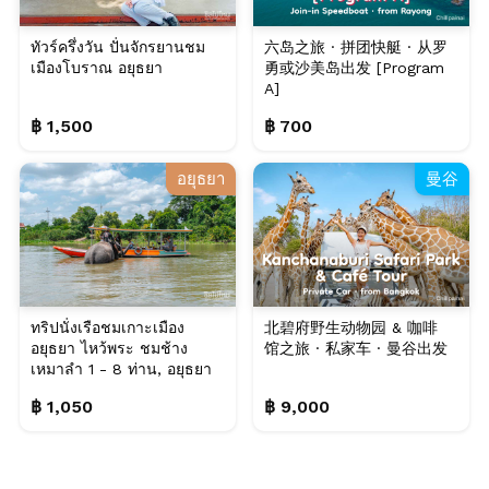
ทัวร์ครึ่งวัน ปั่นจักรยานชม
六岛之旅 · 拼团快艇 · 从罗
เมืองโบราณ อยุธยา
勇或沙美岛出发 [Program
A]
฿ 1,500
฿ 700
อยุธยา
曼谷
ทริปนั่งเรือชมเกาะเมือง
北碧府野生动物园 & 咖啡
อยุธยา ไหว้พระ ชมช้าง
馆之旅 · 私家车 · 曼谷出发
เหมาลำ 1 - 8 ท่าน, อยุธยา
฿ 1,050
฿ 9,000