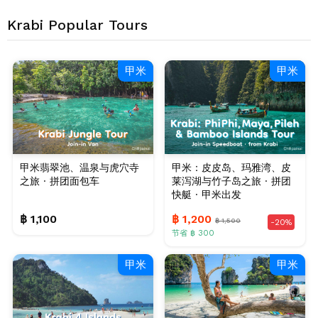
Krabi Popular Tours
甲米
甲米
甲米翡翠池、温泉与虎穴寺
甲米：皮皮岛、玛雅湾、皮
之旅 · 拼团面包车
莱泻湖与竹子岛之旅 · 拼团
快艇 · 甲米出发
฿ 1,100
฿ 1,200
฿ 1,500
-20%
节省 ฿ 300
甲米
甲米