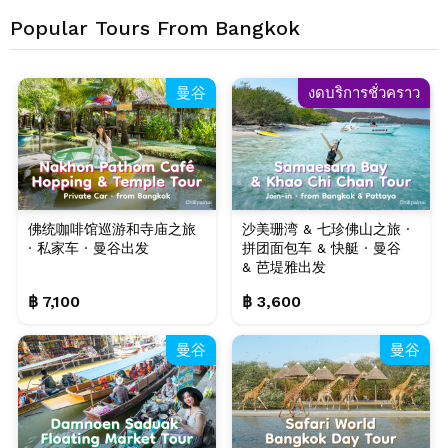
Popular Tours From Bangkok
曼谷
งดบริการชั่วคราว
曼谷
佛统咖啡馆巡游和寺庙之旅
沙美珊湾 & 七珍佛山之旅 ·
· 私家车 · 曼谷出发
拼团面包车 & 快艇 · 曼谷
& 芭堤雅出发
฿ 7,100
฿ 3,600
曼谷
曼谷