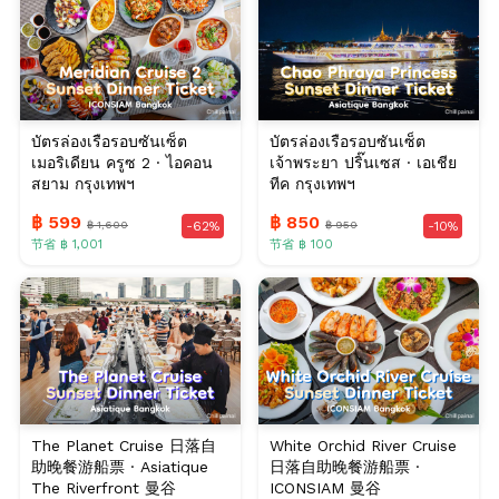
บัตรล่องเรือรอบซันเซ็ต
บัตรล่องเรือรอบซันเซ็ต
เมอริเดียน ครูซ 2 · ไอคอน
เจ้าพระยา ปริ๊นเซส · เอเชีย
สยาม กรุงเทพฯ
ทีค กรุงเทพฯ
฿ 599
฿ 850
฿ 1,600
฿ 950
-62%
-10%
节省 ฿ 1,001
节省 ฿ 100
The Planet Cruise 日落自
White Orchid River Cruise
助晚餐游船票 · Asiatique
日落自助晚餐游船票 ·
The Riverfront 曼谷
ICONSIAM 曼谷