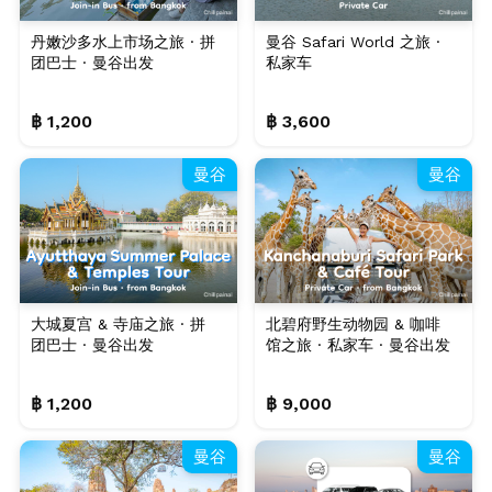
丹嫩沙多水上市场之旅 · 拼
曼谷 Safari World 之旅 ·
团巴士 · 曼谷出发
私家车
฿ 1,200
฿ 3,600
曼谷
曼谷
大城夏宫 & 寺庙之旅 · 拼
北碧府野生动物园 & 咖啡
团巴士 · 曼谷出发
馆之旅 · 私家车 · 曼谷出发
฿ 1,200
฿ 9,000
曼谷
曼谷