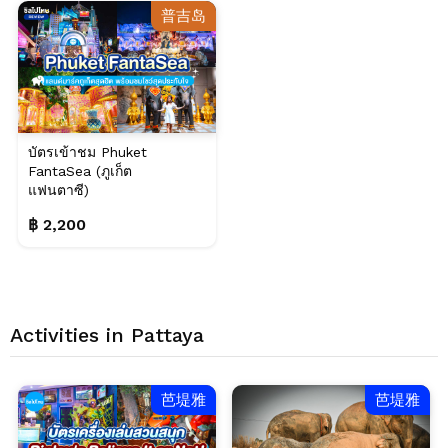
普吉岛
บัตรเข้าชม Phuket
FantaSea (ภูเก็ต
แฟนตาซี)
฿ 2,200
Activities in Pattaya
芭堤雅
芭堤雅