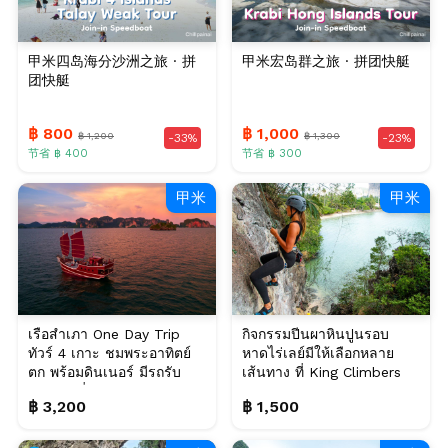
甲米四岛海分沙洲之旅 · 拼
甲米宏岛群之旅 · 拼团快艇
团快艇
฿ 800
฿ 1,000
฿ 1,200
฿ 1,300
-33%
-23%
节省 ฿ 400
节省 ฿ 300
甲米
甲米
เรือสำเภา One Day Trip
กิจกรรมปีนผาหินปูนรอบ
ทัวร์ 4 เกาะ ชมพระอาทิตย์
หาดไร่เลย์มีให้เลือกหลาย
ตก พร้อมดินเนอร์ มีรถรับ
เส้นทาง ที่ King Climbers
ส่ง, กระบี่
สำหรับ 1 ท่าน...
฿ 3,200
฿ 1,500