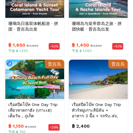
珊瑚岛日落双体帆船游 · 拼
珊瑚岛与皇帝群岛之旅 · 拼
团 · 普吉岛出发
团快艇 · 普吉岛出发
฿ 1,650
฿ 1,450
฿ 2,900
฿ 2,500
-43%
-42%
节省 ฿ 1,250
节省 ฿ 1,050
普吉岛
普吉岛
เรือสปีดโบ๊ท One Day Trip
เรือสปีดโบ๊ท One Day Trip
เที่ยวหาดกาฮัง (เกาะเฮ)
ทัวร์หมู่เกาะสิมิลัน +
เต็มวัน , ภูเก็ต
อาหาร 3 มื้อ + รถรับ-ส่ง,
ภูเก็ต
฿ 1,150
฿ 2,400
฿ 1,900
-39%
节省 ฿ 750