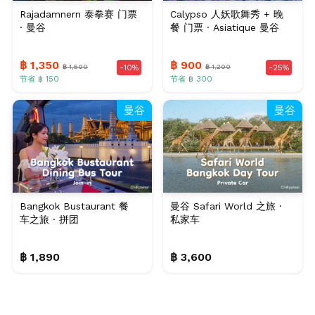
Rajadamnern 泰拳赛 门票
Calypso 人妖歌舞秀 + 晚
· 曼谷
餐 门票 · Asiatique 曼谷
฿ 1,350
฿ 900
฿ 1,500
฿ 1,200
-10%
-25%
节省 ฿ 150
节省 ฿ 300
曼谷
曼谷
Bangkok Bustaurant 餐
曼谷 Safari World 之旅 ·
车之旅 · 拼团
私家车
฿ 1,890
฿ 3,600