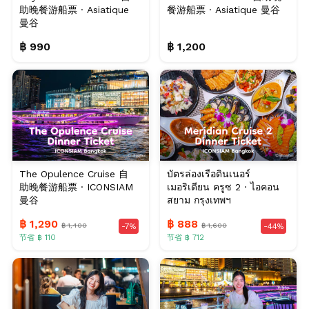
助晚餐游船票 · Asiatique
餐游船票 · Asiatique 曼谷
曼谷
฿ 990
฿ 1,200
The Opulence Cruise 自
บัตรล่องเรือดินเนอร์
助晚餐游船票 · ICONSIAM
เมอริเดียน ครูซ 2 · ไอคอน
曼谷
สยาม กรุงเทพฯ
฿ 1,290
฿ 888
฿ 1,400
฿ 1,600
-7%
-44%
节省 ฿ 110
节省 ฿ 712