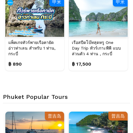
甲米
甲米
แพ็คเกจทัวร์พายเรือคายัด
เรือสปีดโบ๊ทสุดหรู One
อ่าวท่าเลน สำหรับ 1 ท่าน,
Day Trip ทัวร์เกาะพีพี แบบ
กระบี่
ส่วนตัว 4 ท่าน , กระบี่
฿ 890
฿ 17,500
Phuket Popular Tours
普吉岛
普吉岛