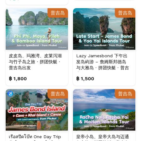
普吉岛
普吉岛
皮皮岛、玛雅湾、皮莱泻湖
Lazy Jamesbond 下午出
与竹子岛之旅 · 拼团快艇 ·
发岛屿游 – 詹姆斯邦德岛
普吉岛出发
与大雅岛 · 拼团快艇 · 普吉
出发
฿ 1,800
฿ 1,500
普吉岛
普吉岛
เรือสปีดโบ๊ท One Day Trip
皇帝小岛、皇帝大岛与迈通