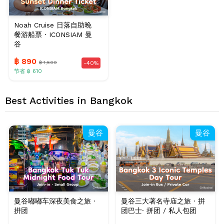
Noah Cruise 日落自助晚
餐游船票 · ICONSIAM 曼
谷
฿ 890
฿ 1,500
-40%
节省 ฿ 610
Best Activities in Bangkok
曼谷
曼谷
曼谷嘟嘟车深夜美食之旅 ·
曼谷三大著名寺庙之旅 · 拼
拼团
团巴士· 拼团 / 私人包团