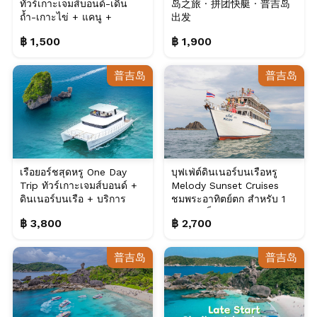
ทัวร์เกาะเจมส์บอนด์-เดิน
岛之旅 · 拼团快艇 · 普吉岛
ถ้ำ-เกาะไข่ + แคนู +
出发
อาหารกลางวัน...
฿ 1,500
฿ 1,900
普吉岛
普吉岛
เรือยอร์ชสุดหรู One Day
บุฟเฟ่ต์ดินเนอร์บนเรือหรู
Trip ทัวร์เกาะเจมส์บอนด์ +
Melody Sunset Cruises
ดินเนอร์บนเรือ + บริการ
ชมพระอาทิตย์ตก สำหรับ 1
รับ-ส่ง, ภ...
ท่าน, ภูเก็ต
฿ 3,800
฿ 2,700
普吉岛
普吉岛