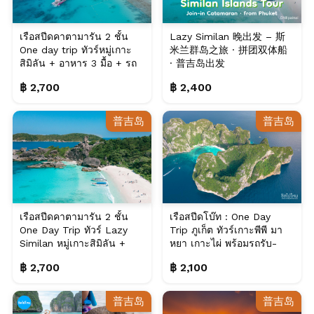
เรือสปีดคาตามารัน 2 ชั้น
Lazy Similan 晚出发 – 斯
One day trip ทัวร์หมู่เกาะ
米兰群岛之旅 · 拼团双体船
สิมิลัน + อาหาร 3 มื้อ + รถ
· 普吉岛出发
รับ-ส...
฿ 2,700
฿ 2,400
普吉岛
普吉岛
เรือสปีดคาตามารัน 2 ชั้น
เรือสปีดโบ๊ท : One Day
One Day Trip ทัวร์ Lazy
Trip ภูเก็ต ทัวร์เกาะพีพี มา
Similan หมู่เกาะสิมิลัน +
หยา เกาะไผ่ พร้อมรถรับ-
อาหาร 3 ม...
ส่ง
฿ 2,700
฿ 2,100
普吉岛
普吉岛