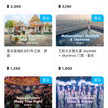
฿ 2,500
฿ 3,190
曼谷
曼谷
曼谷老城区自行车之旅 · 拼
王权大京都大厦 SkyWalk
团
+ SkyVerse 门票 · 曼谷
฿ 1,250
฿ 1,000
曼谷
曼谷