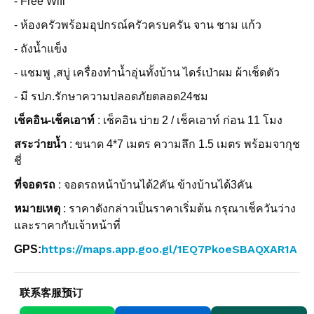
- Free Wifi
- ห้องครัวพร้อมอุปกรณ์ครัวครบครัน จาน ชาม แก้ว
- ถังน้ำแข็ง
- แชมพู ,สบู่ เครื่องทำน้ำอุ่นทั้งบ้าน ไดร์เป่าผม ผ้าเช็ดตัว
- มี รปภ.รักษาความปลอดภัยตลอด24ชม
เช็คอิน-เช็คเอาท์
: เช็คอิน บ่าย 2 / เช็คเอาท์ ก่อน 11 โมง
สระว่ายน้ำ
: ขนาด 4*7 เมตร ความลึก 1.5 เมตร พร้อมจากุช
ชี่
ที่จอดรถ
: จอดรถหน้าบ้านได้2คัน ข้างบ้านได้3คัน
หมายเหตุ
: ราคาดังกล่าวเป็นราคาเริ่มต้น กรุณาเช็ควันว่าง
และราคากับเจ้าหน้าที่
https://maps.app.goo.gl/1EQ7PkoeSBAQXAR1A
GPS:
联系客服预订