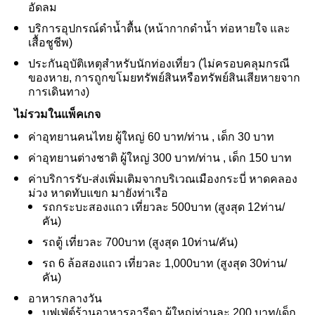
อัดลม
บริการอุปกรณ์ดําน้ำตื้น (หน้ากากดําน้ำ ท่อหายใจ และ
เสื้อชูชีพ)
ประกันอุบัติเหตุสําหรับนักท่องเที่ยว (ไม่ครอบคลุมกรณี
ของหาย, การถูกขโมยทรัพย์สินหรือทรัพย์สินเสียหายจาก
การเดินทาง)
ไม่รวมในแพ็คเกจ
ค่าอุทยานคนไทย ผู้ใหญ่ 60 บาท/ท่าน , เด็ก 30 บาท
ค่าอุทยานต่างชาติ ผู้ใหญ่ 300 บาท/ท่าน , เด็ก 150 บาท
ค่าบริการรับ-ส่งเพิ่มเติมจากบริเวณเมืองกระบี่ หาดคลอง
ม่วง หาดทับแขก มายังท่าเรือ
รถกระบะสองแถว เที่ยวละ 500บาท (สูงสุด 12ท่าน/
คัน)
รถตู้ เที่ยวละ 700บาท (สูงสุด 10ท่าน/คัน)
รถ 6 ล้อสองแถว เที่ยวละ 1,000บาท (สูงสุด 30ท่าน/
คัน)
อาหารกลางวัน
บุฟเฟ่ต์ร้านอาหารอารีดา ผู้ใหญ่ท่านละ 200 บาท/เด็ก