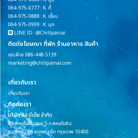
064-975-0777 : K. กี้
064-975-0888 : K. เจี๊ยบ
064-975-0999 : K. มุก
LINE ID :
@Chillpainai
ติดต่อโฆษณา ที่พัก ร้านอาหาร สินค้า
คุณฝ้าย 086-448-5139
marketing@chillpainai.com
เกี่ยวกับเรา
เกี่ยวกับเรา
ติดต่อเรา
บริษัท ชิล มีเดีย จำกัด
89 พหลโยธิน ซอย 5 ถ.พหลโยธิน
แขวงพญาไท เขตพญาไท กรุงเทพ 10400