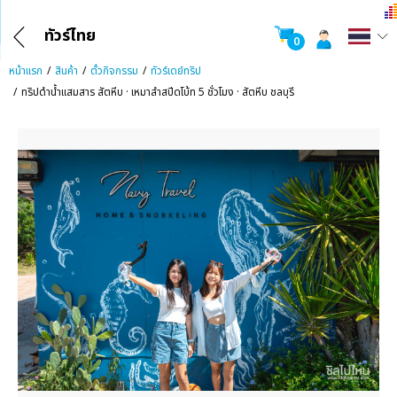
ทัวร์ไทย
0
หน้าแรก
สินค้า
ตั๋วกิจกรรม
ทัวร์เดย์ทริป
ทริปดำน้ำแสมสาร สัตหีบ · เหมาลำสปีดโบ้ท 5 ชั่วโมง · สัตหีบ ชลบุรี