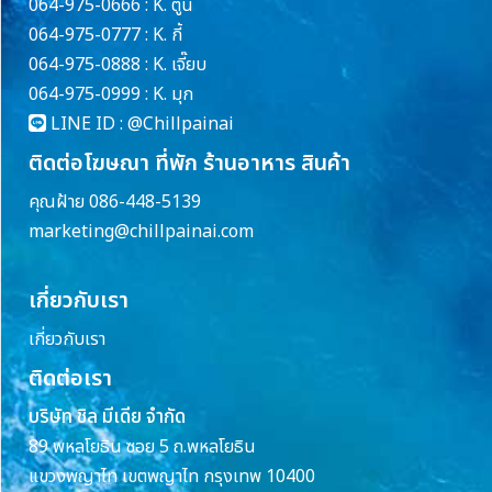
064-975-0666 : K. ตูน
064-975-0777 : K. กี้
064-975-0888 : K. เจี๊ยบ
064-975-0999 : K. มุก
LINE ID :
@Chillpainai
ติดต่อโฆษณา ที่พัก ร้านอาหาร สินค้า
คุณฝ้าย 086-448-5139
marketing@chillpainai.com
เกี่ยวกับเรา
เกี่ยวกับเรา
ติดต่อเรา
บริษัท ชิล มีเดีย จำกัด
89 พหลโยธิน ซอย 5 ถ.พหลโยธิน
แขวงพญาไท เขตพญาไท กรุงเทพ 10400