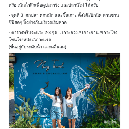
หรือ เน้นน้ำลึกเพื่อดูปะการัง และปลานีโม่ ได้ครับ
- จุดที่ 3 ตกปลา ตกหมึก และขึ้นเกาะ ตั้งโต๊ะปิกนิค ทานซาน
ซึมิสดๆ ปิ้งย่างกันบริเวณริมหาด
- ตารางทริปจะแวะ 2-3 จุด : เกาะจวง // เกาะจาน //เกาะโรง
โขนโรงหนัง //เกาะแรด
(ขึ้นอยู่กับระดับน้ำ และคลื่นลม)