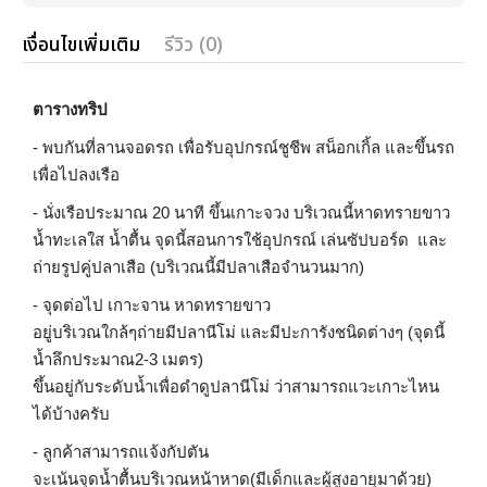
เงื่อนไขเพิ่มเติม
รีวิว (0)
ตารางทริป
- พบกันที่ลานจอดรถ เพื่อรับอุปกรณ์ชูชีพ สน็อกเกิ้ล และขึ้นรถ
เพื่อไปลงเรือ
- นั่งเรือประมาณ 20 นาที ขึ้นเกาะจวง บริเวณนี้หาดทรายขาว
น้ำทะเลใส น้ำตื้น จุดนี้สอนการใช้อุปกรณ์ เล่นซัปบอร์ด และ
ถ่ายรูปคู่ปลาเสือ (บริเวณนี้มีปลาเสือจำนวนมาก)
- จุดต่อไป เกาะจาน หาดทรายขาว
อยู่บริเวณใกล้ๆถ่ายมีปลานีโม่ และมีปะการังชนิดต่างๆ (จุดนี้
น้ำลึกประมาณ2-3 เมตร)
ขึ้นอยู่กับระดับน้ำเพื่อดำดูปลานีโม่ ว่าสามารถแวะเกาะไหน
ได้บ้างครับ
- ลูกค้าสามารถแจ้งกัปตัน
จะเน้นจุดน้ำตื้นบริเวณหน้าหาด(มีเด็กและผู้สูงอายุมาด้วย)