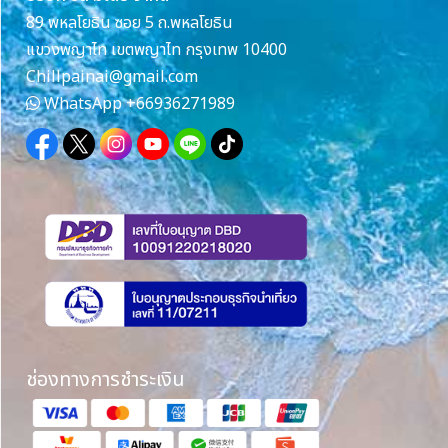
89 พหลโยธิน ซอย 5 ถ.พหลโยธิน
แขวงพญาไท เขตพญาไท กรุงเทพ 10400
Chillpainai@gmail.com
WhatsApp
+66936271989
ช่องทางการชำระเงิน