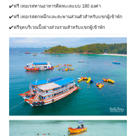
✔️ฟรี เทอเรสทานอาหารติดทะเลแบบ 180 องศา
✔️ฟรี เทอเรสตกหมึกเเละสะพานส่วนตัวสำหรับแขกผู้เข้าพัก
✔️ฟรีจุดบริเวณปิ้งย่างส่วนรวมสำหรับแขกผู้เข้าพัก