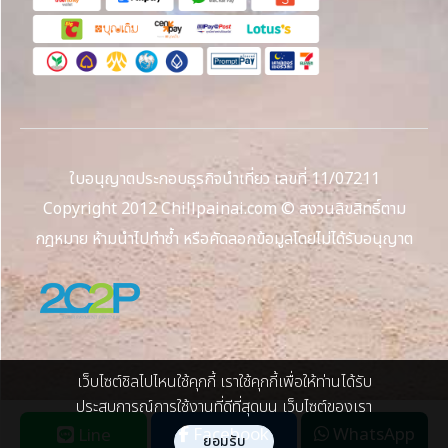
ใบอนุญาตประกอบธุรกิจนำเที่ยว เลขที่ 11/07211
Copyright 2012 Chillpainai.com © สงวนลิขสิทธิ์ตาม
กฎหมาย ห้ามนำไปทำซ้ำ หรือคัดลอกข้อมูลโดยไม่ได้รับอนุญาต
เว็บไซต์ชิลไปไหนใช้คุกกี้ เราใช้คุกกี้เพื่อให้ท่านได้รับ
ประสบการณ์การใช้งานที่ดีที่สุดบน เว็บไซต์ของเรา
Facebook
WhatsApp
Line
ยอมรับ