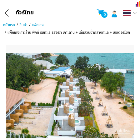
ทัวร์ไทย
0
หน้าแรก
สินค้า
แพ็คเกจ
แพ็คเกจเกาะล้าน พักที่ ริมทะเล รีสอร์ท เกาะล้าน + เล่นสวนน้ำกลางทะเล + มอเตอร์ไซค์