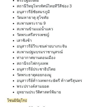
พระปฐมเจดีย์
สถานีวิทยุโทรทัศน์ไทยทีวีสีช่อง 3
อนุสาวรีย์ชัยสมรภูมิ
วัดมหาธาตุ สุโขทัย
สะพานพระราม 9
สะพานข้ามแม่น้ำแคว
วัดพระศรีสรรเพชญ์
เสาชิงช้า
อนุสาวรีย์วีระชนค่ายบางระจัน
สะพานปฐมบรมราชานุสรณ์
ท่าอากาศยานดอนเมือง
สถานีรถไฟกรุงเทพ
อนุสาวรีย์ประชาธิปไตย
วัดพระธาตุดอยกองมู
อนุสาวรีย์ท้าวเทพกระษัตรี ท้าวศรีสุนทร
พระปรางค์สามยอด
อุทยานประวัติศาสตร์พิมาย
โซนมินิยุโรป