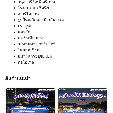
อนุสาวรีย์เทพีเสรีภาพ
โรงอุปรากรซิดนีย์
เมอร์ไลออน
รูปปั้นเดวิดของมีเกลันเจโล
ประตูชัย
นครวัด
หอฟ้าเทียนถาน
สะพานทาวเวอร์บริดจ์
โคลอสเซียม
มหาวิหารอบูซิมเบล
หอไอเฟล
สินค้าแนะนำ