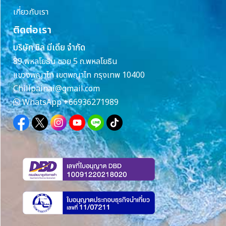
เกี่ยวกับเรา
ติดต่อเรา
บริษัท ชิล มีเดีย จำกัด
89 พหลโยธิน ซอย 5 ถ.พหลโยธิน
แขวงพญาไท เขตพญาไท กรุงเทพ 10400
Chillpainai@gmail.com
WhatsApp
+66936271989