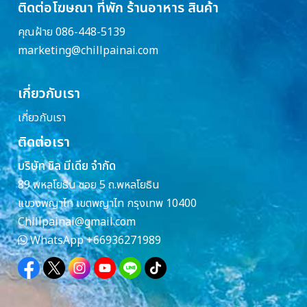
ติดต่อโฆษณา ที่พัก ร้านอาหาร สินค้า
คุณฝ้าย 086-448-5139
marketing@chillpainai.com
เกี่ยวกับเรา
เกี่ยวกับเรา
ติดต่อเรา
บริษัท ชิล มีเดีย จำกัด
89 พหลโยธิน ซอย 5 ถ.พหลโยธิน
แขวงพญาไท เขตพญาไท กรุงเทพ 10400
Chillpainai@gmail.com
WhatsApp
+66936271989