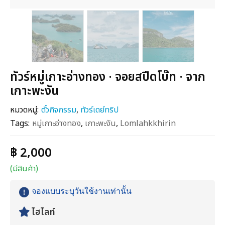
ทัวร์หมู่เกาะอ่างทอง · จอยสปีดโบ๊ท · จาก
เกาะพะงัน
หมวดหมู่:
ตั๋วกิจกรรม
,
ทัวร์เดย์ทริป
Tags:
หมู่เกาะอ่างทอง
,
เกาะพะงัน
,
Lomlahkkhirin
฿ 2,000
(มีสินค้า)
จองแบบระบุวันใช้งานเท่านั้น
ไฮไลท์