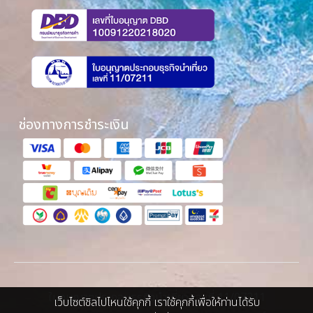
ช่องทางการชำระเงิน
ใบอนุญาตประกอบธุรกิจนำเที่ยว เลขที่ 11/07211
เว็บไซต์ชิลไปไหนใช้คุกกี้ เราใช้คุกกี้เพื่อให้ท่านได้รับ