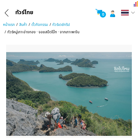
ทัวร์ไทย
0
หน้าแรก
สินค้า
ตั๋วกิจกรรม
ทัวร์เดย์ทริป
ทัวร์หมู่เกาะอ่างทอง · จอยสปีดโบ๊ท · จากเกาะพะงัน