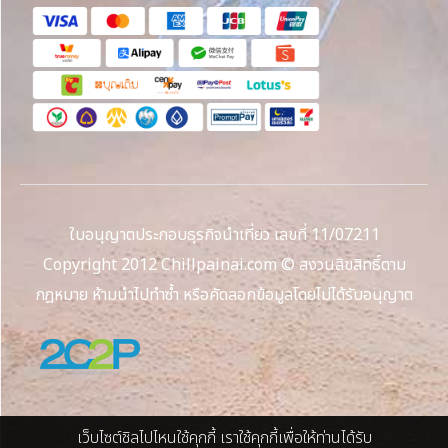
ใบอนุญาตประกอบธุรกิจนำเที่ยว เลขที่ 11/07211
Copyright 2012 Chillpainai.com © สงวนลิขสิทธิ์ตาม
กฎหมาย ห้ามนำไปทำซ้ำ หรือคัดลอกข้อมูลโดยไม่ได้รับอนุญาต
เว็บไซต์ชิลไปไหนใช้คุกกี้ เราใช้คุกกี้เพื่อให้ท่านได้รับ