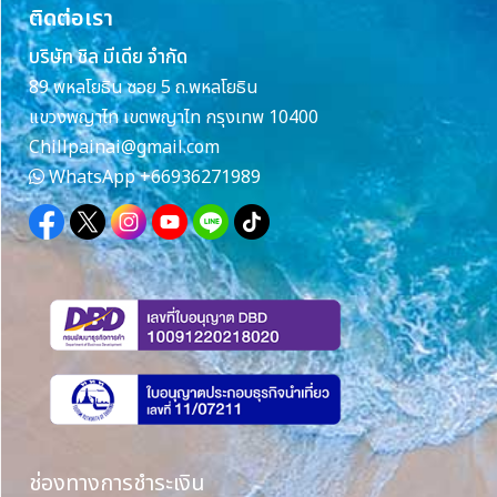
ติดต่อเรา
บริษัท ชิล มีเดีย จำกัด
89 พหลโยธิน ซอย 5 ถ.พหลโยธิน
แขวงพญาไท เขตพญาไท กรุงเทพ 10400
Chillpainai@gmail.com
WhatsApp
+66936271989
ช่องทางการชำระเงิน