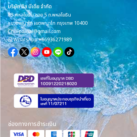
บริษัท ชิล มีเดีย จำกัด
89 พหลโยธิน ซอย 5 ถ.พหลโยธิน
แขวงพญาไท เขตพญาไท กรุงเทพ 10400
Chillpainai@gmail.com
WhatsApp
+66936271989
ช่องทางการชำระเงิน