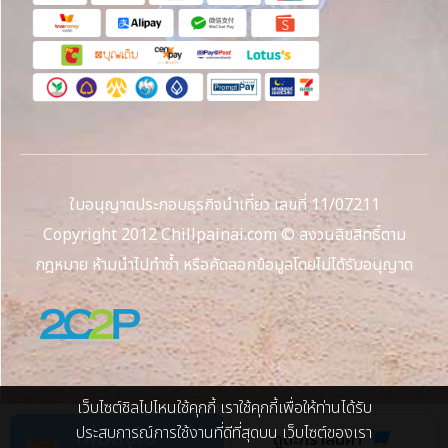
ใบอนุญาตประกอบธุรกิจนำเที่ยว เลขที่ 11/07211
Copyright 2012 Chillpainai.com © สงวนลิขสิทธิ์ตาม
กฎหมาย ห้ามนำไปทำซ้ำ หรือคัดลอกข้อมูลโดยไม่ได้รับอนุญาต
เว็บไซต์ชิลไปไหนใช้คุกกี้ เราใช้คุกกี้เพื่อให้ท่านได้รับ
ประสบการณ์การใช้งานที่ดีที่สุดบน เว็บไซต์ของเรา
เพิ่มลงใน
ดูตะกร้าสินค้า