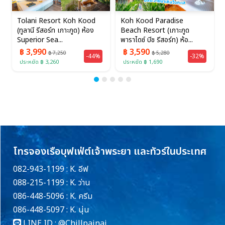
Tolani Resort Koh Kood
Koh Kood Paradise
(ทูลานี รีสอร์ท เกาะกูด) ห้อง
Beach Resort (เกาะกูด
Superior Sea...
พาราไดซ์ บีช รีสอร์ท) ห้อ...
฿ 3,990
฿ 3,590
฿ 7,250
฿ 5,280
-44%
-32%
ประหยัด ฿ 3,260
ประหยัด ฿ 1,690
โทรจองเรือบุฟเฟ่ต์เจ้าพระยา และทัวร์ในประเทศ
082-943-1199 : K. อีฟ
088-215-1199 : K. ว่าน
086-448-5096 : K. ครีม
086-448-5097 : K. นุ่น
LINE ID :
@Chillpainai