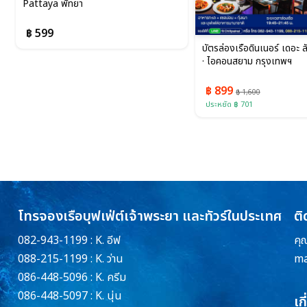
Pattaya พัทยา
฿ 599
บัตรล่องเรือดินเนอร์ เดอะ ลัค
· ไอคอนสยาม กรุงเทพฯ
฿ 899
฿ 1,600
ประหยัด ฿ 701
โทรจองเรือบุฟเฟ่ต์เจ้าพระยา และทัวร์ในประเทศ
ติ
082-943-1199 : K. อีฟ
คุ
088-215-1199 : K. ว่าน
ma
086-448-5096 : K. ครีม
086-448-5097 : K. นุ่น
เก