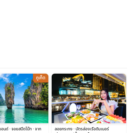
ภูเก็ต
์บอนด์ · จอยสปีดโบ๊ท · จาก
ลอยกระทง · บัตรล่องเรือดินเนอร์