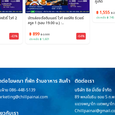
ภูเก็ต
฿ 1,555
฿ 2
ชัวรี่ ไวท์ 2
บัตรล่องเรือดินเนอร์ ไวท์ ออร์คิด ริเวอร์
ประหยัด ฿ 745
ครูซ 1 (รอบ 19.00 น.) ·...
฿ 899
฿ 2,500
-43%
-64%
ประหยัด ฿ 1,601
ดต่อโฆษณา ที่พัก ร้านอาหาร สินค้า
ติดต่อเรา
บริษัท ชิล มีเดีย จำกัด
ณฝ้าย 086-448-5139
rketing@chillpainai.com
89 พหลโยธิน ซอย 5 ถ.พ
แขวงพญาไท เขตพญาไท 
Chillpainai@gmail.c
ี่ยวกับเรา