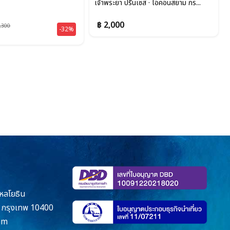
เจ้าพระยา ปริ๊นเซส · ไอคอนสยาม กร...
฿ 2,000
,300
-32%
หลโยธิน
กรุงเทพ 10400
om