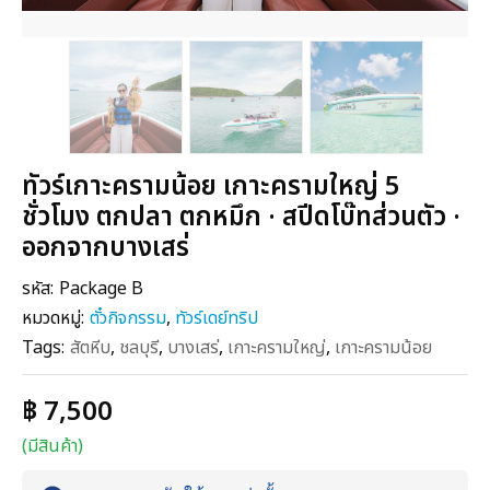
ทัวร์เกาะครามน้อย เกาะครามใหญ่ 5
ชั่วโมง ตกปลา ตกหมึก · สปีดโบ๊ทส่วนตัว ·
ออกจากบางเสร่
รหัส:
Package B
หมวดหมู่:
ตั๋วกิจกรรม
,
ทัวร์เดย์ทริป
Tags:
สัตหีบ
,
ชลบุรี
,
บางเสร่
,
เกาะครามใหญ่
,
เกาะครามน้อย
฿ 7,500
(มีสินค้า)