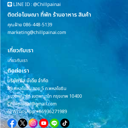
LINE ID :
@Chillpainai
ติดต่อโฆษณา ที่พัก ร้านอาหาร สินค้า
คุณฝ้าย 086-448-5139
marketing@chillpainai.com
เกี่ยวกับเรา
เกี่ยวกับเรา
ติดต่อเรา
บริษัท ชิล มีเดีย จำกัด
89 พหลโยธิน ซอย 5 ถ.พหลโยธิน
แขวงพญาไท เขตพญาไท กรุงเทพ 10400
Chillpainai@gmail.com
WhatsApp
+66936271989