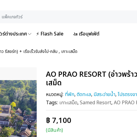
ัวร์ต่างประเทศ
⚡ Flash Sale
🚤 เรือบุฟเฟ่ต์
ีสอร์ท) + เรือเร็วรับส่งไป-กลับ , เกาะเสม็ด
AO PRAO RESORT (อ่าวพร้าว รีส
เสม็ด
หมวดหมู่:
ที่พัก
,
ติดทะเล
,
มีสระว่ายน้ำ
,
โปรตรงจ
Tags:
เกาะเสม็ด
,
Samed Resort
,
AO PRAO 
฿ 7,100
(มีสินค้า)