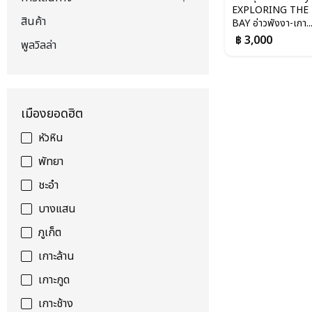
EXPLORING THE
สินค้า
BAY อ่าวพังงา-เกา..
฿ 3,000
พูลวิลล่า
เมืองยอดฮิต
หัวหิน
พัทยา
ชะอำ
บางแสน
ภูเก็ต
เกาะล้าน
เกาะกูด
เกาะช้าง