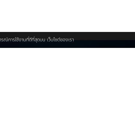
บการณ์การใช้งานที่ดีที่สุดบน เว็บไซต์ของเรา
ดต่อโฆษณา ที่พัก ร้านอาหาร สินค้า
ติดต่อเรา
บริษัท ชิล มีเดีย จำกัด
ณฝ้าย 086-448-5139
rketing@chillpainai.com
89 พหลโยธิน ซอย 5 ถ.พ
แขวงพญาไท เขตพญาไท 
Chillpainai@gmail.c
ี่ยวกับเรา
WhatsApp
+66936
่ยวกับเรา