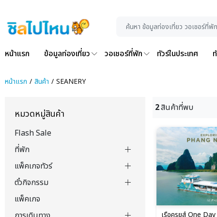
หน้าแรก
ข้อมูลท่องเที่ยว
วอเชอร์ที่พัก
ทัวร์ในประเทศ
ท
หน้าแรก
สินค้า
SEANERY
2
สินค้าที่พบ
หมวดหมู่สินค้า
Flash Sale
ที่พัก
แพ็คเกจทัวร์
ตั๋วกิจกรรม
แพ็คเกจ
เรือครุยส์ One Day
การเดินทาง