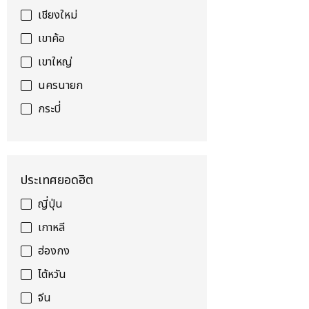
เชียงใหม่
เขาค้อ
เขาใหญ่
นครนายก
กระบี่
ประเทศยอดฮิต
ญี่ปุ่น
เกาหลี
ฮ่องกง
ไต้หวัน
จีน