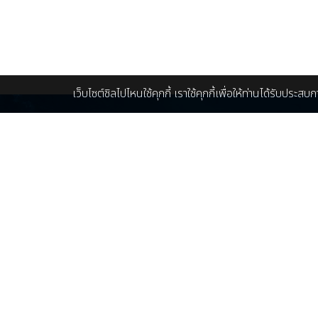
เว็บไซต์ชิลไปไหนใช้คุกกี้ เราใช้คุกกี้เพื่อให้ท่านได้รับประส
โทรจองเรือบุฟเฟ่ต์เจ้าพระยา และทัวร์ในประเทศ
ติ
082-943-1199 : K. อีฟ
คุ
088-215-1199 : K. ว่าน
ma
086-448-5096 : K. ครีม
086-448-5097 : K. นุ่น
เก
LINE ID :
@Chillpainai
เกี
โทรจองทัวร์ต่างประเทศ
064-975-0666 : K. ตูน