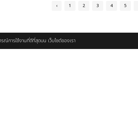
‹
1
2
3
4
5
บการณ์การใช้งานที่ดีที่สุดบน เว็บไซต์ของเรา
ดต่อโฆษณา ที่พัก ร้านอาหาร สินค้า
ติดต่อเรา
บริษัท ชิล มีเดีย จำกัด
ณฝ้าย 086-448-5139
rketing@chillpainai.com
89 พหลโยธิน ซอย 5 ถ.พ
แขวงพญาไท เขตพญาไท 
Chillpainai@gmail.c
ี่ยวกับเรา
WhatsApp
+66936
่ยวกับเรา