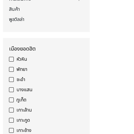
สินค้า
พูลวิลล่า
เมืองยอดฮิต
หัวหิน
พัทยา
ชะอำ
บางแสน
ภูเก็ต
เกาะล้าน
เกาะกูด
เกาะช้าง