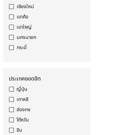
เชียงใหม่
เขาค้อ
เขาใหญ่
นครนายก
กระบี่
ประเทศยอดฮิต
ญี่ปุ่น
เกาหลี
ฮ่องกง
ไต้หวัน
จีน