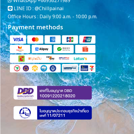
WhatsApp
+66936271989
LINE ID :
@Chillpainai
Office Hours : Daily 9:00 a.m. - 10:00 p.m.
Payment methods