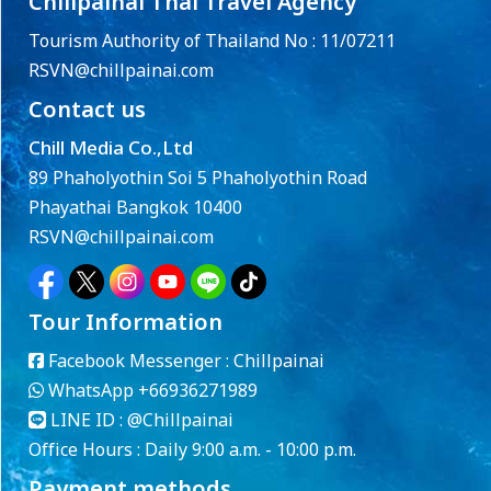
Chillpainai Thai Travel Agency
Tourism Authority of Thailand No : 11/07211
RSVN@chillpainai.com
Contact us
Chill Media Co.,Ltd
89 Phaholyothin Soi 5 Phaholyothin Road
Phayathai Bangkok 10400
RSVN@chillpainai.com
Tour Information
Facebook Messenger :
Chillpainai
WhatsApp
+66936271989
LINE ID :
@Chillpainai
Office Hours : Daily 9:00 a.m. - 10:00 p.m.
Payment methods