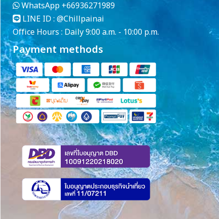
WhatsApp
+66936271989
LINE ID :
@Chillpainai
Office Hours : Daily 9:00 a.m. - 10:00 p.m.
Payment methods