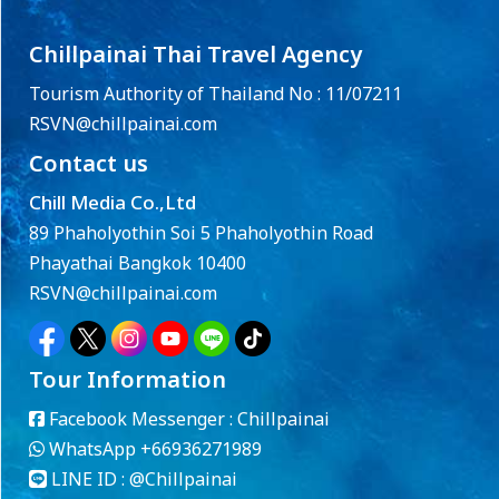
Chillpainai Thai Travel Agency
Tourism Authority of Thailand No : 11/07211
RSVN@chillpainai.com
Contact us
Chill Media Co.,Ltd
89 Phaholyothin Soi 5 Phaholyothin Road
Phayathai Bangkok 10400
RSVN@chillpainai.com
Tour Information
Facebook Messenger :
Chillpainai
WhatsApp
+66936271989
LINE ID :
@Chillpainai