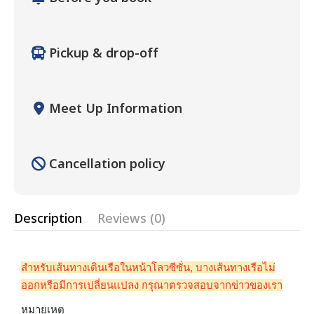
Pickup & drop-off
Meet Up Information
Cancellation policy
Description
Reviews (0)
สำหรับเส้นทางเดินเรือในหน้าโลวซีซั่น, บางเส้นทางเรือไม่
ออกหรือมีการเปลี่ยนแปลง กรุณาตรวจสอบจากข่าวของเรา
หมายเหตุ