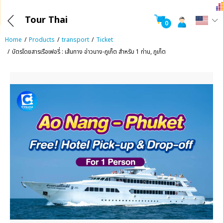
Tour Thai
0
Home
Products
transport
Ticket
บัตรโดยสารเรือเฟอรี่ : เส้นทาง อ่าวนาง-ภูเก็ต สำหรับ 1 ท่าน, ภูเก็ต