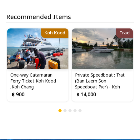
Recommended Items
Koh Kood
Trad
One-way Catamaran
Private Speedboat : Trat
Ferry Ticket Koh Kood
(Ban Laem Son
,Koh Chang
Speedboat Pier) - Koh
Kood...
฿ 900
฿ 14,000