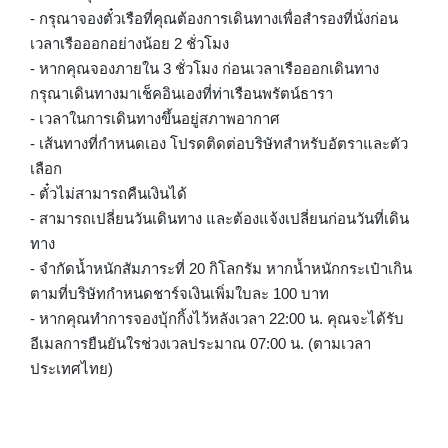
- กรุณาจองตั๋วเรือที่คุณต้องการเดินทางเพื่อสำรองที่นั่งก่อน
เวลาเรือออกอย่างน้อย 2 ชั่วโมง
- หากคุณจองภายใน 3 ชั่วโมง ก่อนเวลาเรือออกเดินทาง
กรุณาเดินทางมาเช็คอินเองที่ท่าเรือนพรัตน์ธารา
- เวลาในการเดินทางขึ้นอยู่สภาพอากาศ
- เส้นทางที่กำหนดเอง โปรดติดต่อบริษัทสำหรับอัตราและตัว
เลือก
- ตั๋วไม่สามารถคืนเงินได้
- สามารถเปลี่ยนวันเดินทาง และต้องแจ้งเปลี่ยนก่อนวันที่เดิน
ทาง
- จำกัดน้ำหนักสัมภาระที่ 20 กิโลกรัม หากน้ำหนักกระเป๋าเกิน
ตามที่บริษัทกำหนดชาร์จเงินเพิ่มใบละ 100 บาท
- หากคุณทำการจองบุ้กกิ้งไว้หลังเวลา 22:00 น. คุณจะได้รับ
อีเมลการยืนยันใรช่วงเวลประมาณ 07:00 น. (ตามเวลา
ประเทศไทย)