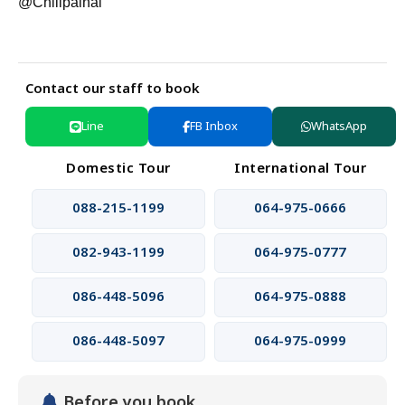
@Chillpainai
Contact our staff to book
Line
FB Inbox
WhatsApp
Domestic Tour
International Tour
088-215-1199
064-975-0666
082-943-1199
064-975-0777
086-448-5096
064-975-0888
086-448-5097
064-975-0999
Before you book