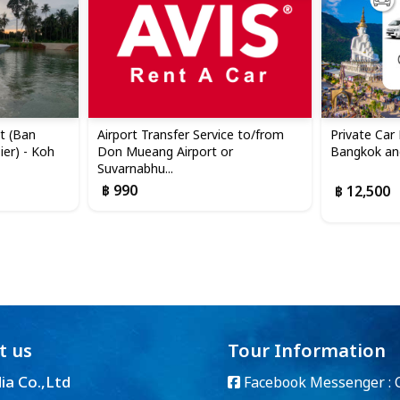
t (Ban
Airport Transfer Service to/from
Private Car
er) - Koh
Don Mueang Airport or
Bangkok an
Suvarnabhu...
฿ 990
฿ 12,500
t us
Tour Information
dia Co.,Ltd
Facebook Messenger :