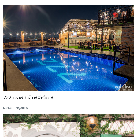
722 คราฟท์ เอ็กซ์พีเรียนซ์
เอกมัย, กรุงเทพ