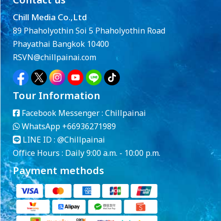
Contact us
Chill Media Co.,Ltd
89 Phaholyothin Soi 5 Phaholyothin Road
Phayathai Bangkok 10400
RSVN@chillpainai.com
Tour Information
Facebook Messenger :
Chillpainai
WhatsApp
+66936271989
LINE ID :
@Chillpainai
Office Hours : Daily 9:00 a.m. - 10:00 p.m.
Payment methods