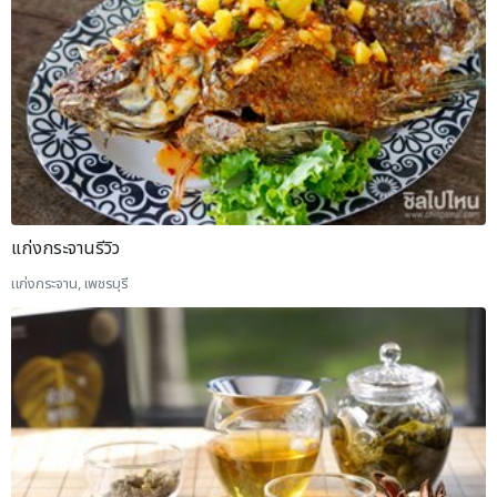
แก่งกระจานรีวิว
แก่งกระจาน, เพชรบุรี