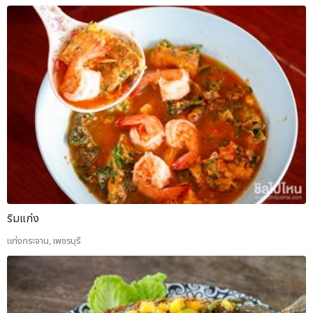
ริมแก่ง
แก่งกระจาน, เพชรบุรี