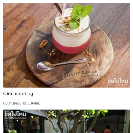
รัสติค แอนด์ บลู
นิมมานเหมินทร์, เชียงใหม่