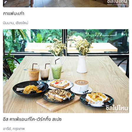
กาแฟบะเก่า
นิมมาน, เชียงใหม่
อีส คาเฟ่แอนท์โค-เวิร์กกิ้ง สเปซ
อารีย์, กรุงเทพ