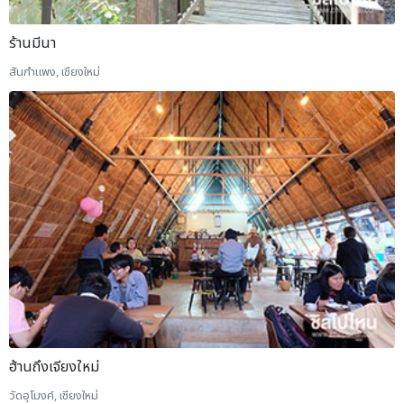
ร้านมีนา
สันกำแพง, เชียงใหม่
ฮ้านถึงเจียงใหม่
วัดอุโมงค์, เชียงใหม่