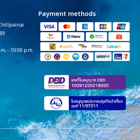
Payment methods
Chillpainai
89
.m. - 10:00 p.m.