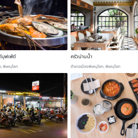
์บุฟเฟ่ต์
ครัวน่านน้ำ
, พิษณุโลก
อำเภอเมืองพิษณุโลก, พิษณุโลก