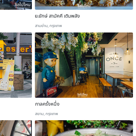
ย.ยักษ์ สามัคคี เติมพลัง
สามย่าน, กรุงเทพ
กาลครั้งหนึ่ง
สยาม, กรุงเทพ