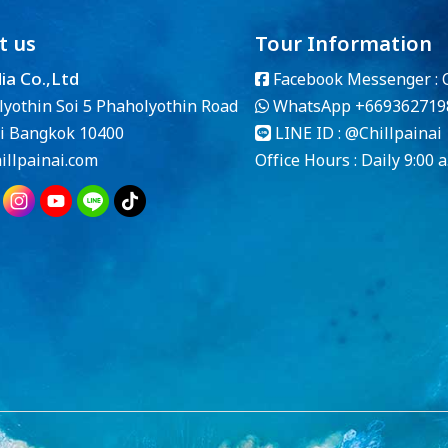
t us
Tour Information
dia Co.,Ltd
Facebook Messenger :
lyothin Soi 5 Phaholyothin Road
WhatsApp
+669362719
i Bangkok 10400
LINE ID :
@Chillpainai
llpainai.com
Office Hours : Daily 9:00 a