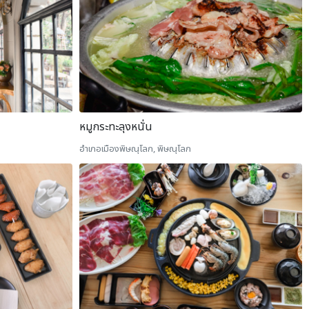
หมูกระทะลุงหนั่น
อำเภอเมืองพิษณุโลก, พิษณุโลก