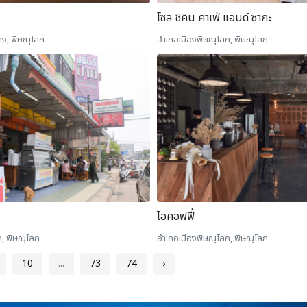
โซล ชิคิน คาเฟ่ แอนด์ ซากะ
อำเภอเมืองพิษณุโลก, พิษณุโลก
กง, พิษณุโลก
ไอคอฟฟี่
, พิษณุโลก
อำเภอเมืองพิษณุโลก, พิษณุโลก
10
...
73
74
›