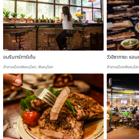
อมรินทร์การ์เด้น
วัวอิซากายะ แอนด
อำเภอเมืองพิษณุโลก, พิษณุโลก
อำเภอเมืองพิษณุโลก