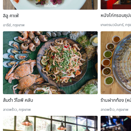
หนังไก่กรอบซุปเป
ลิลู คาเฟ่
เกษตรนวมินทร์, กรุ
อารีย์, กรุงเทพ
ส้มตำ วีไอพี คลับ
ร้านฝากท้อง (หม้
ลาดพร้าว, กรุงเทพ
ลาดพร้าว, กรุงเทพ