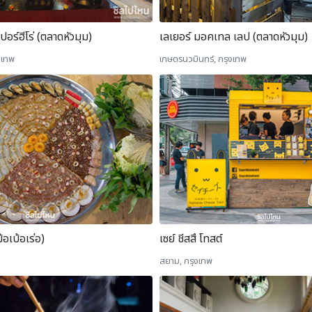
อร์ฮีโร่ (ตลาดหัวมุม)
เลเยอร์ มอคเทล เลป (ตลาดหัวมุม)
งเทพ
เกษตรนวมินทร์, กรุงเทพ
อเบ้อเร่อ)
เซย์ ชีสสึ โทสต์
สยาม, กรุงเทพ