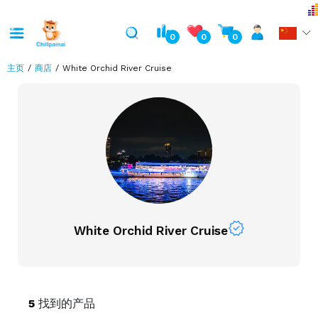
0
0
0
主页
商店
White Orchid River Cruise
verified
White Orchid River Cruise
5
找到的产品