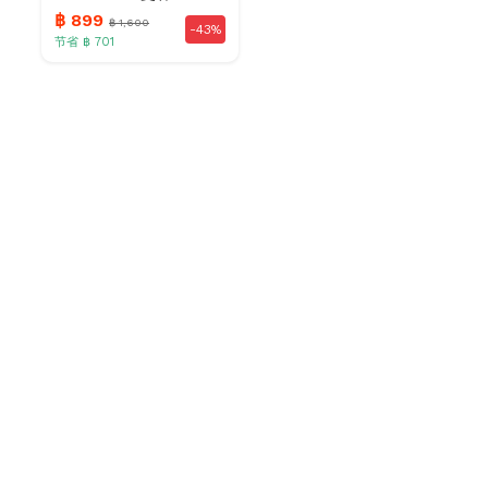
฿ 899
฿ 1,600
-43%
节省 ฿ 701