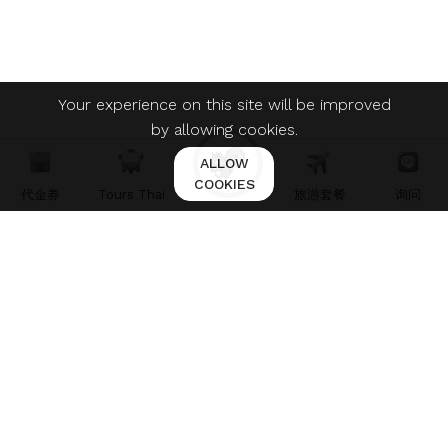
Your experience on this site will be improved
by allowing cookies.
ALLOW
COOKIES
代金券
Tours Thai
旅游套餐
询问