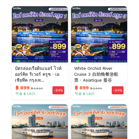
บัตรล่องเรือดินเนอร์ ไวท์
White Orchid River
ออร์คิด ริเวอร์ ครูซ · เอ
Cruise 3 自助晚餐游船
เชียทีค กรุงเท...
票 · Asiatique 曼谷
฿ 899
฿ 899
฿ 2,500
฿ 2,500
-64%
-64%
节省 ฿ 1,601
节省 ฿ 1,601