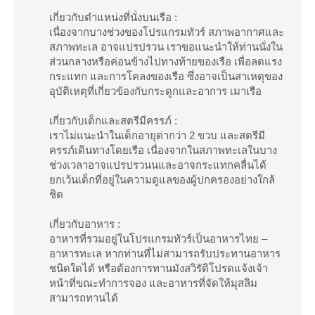
เกี่ยวกับตำแหน่งที่นั่งบนเรือ :
เนื่องจากบางช่วงของโปรแกรมทัวร์ สภาพอากาศและ
สภาพทะเล อาจแปรปรวน เราขอแนะนำให้ท่านนั่งใน
ส่วนกลางหรือค่อนข้างไปทางท้ายของเรือ เพื่อลดแรง
กระแทก และการโคลงของเรือ ซึ่งอาจเป็นสาเหตุของ
อุบัติเหตุที่เกี่ยวข้องกับกระดูกและอาการ เมาเรือ
เกี่ยวกับเด็กและสตรีมีครรภ์ :
เราไม่แนะนำในเด็กอายุต่ากว่า 2 ขวบ และสตรีมี
ครรภ์เดินทางโดยเรือ เนื่องจากในสภาพทะเลในบาง
ช่วงเวลาอาจแปรปรวนนและอาจกระแทกคลื่นได้
ยกเว้นเด็กที่อยู่ในความดูแลของผู้ปกครองอย่างใกล้
ชิด
เกี่ยวกับอาหาร :
อาหารที่รวมอยู่ในโปรแกรมทัวร์เป็นอาหารไทย –
อาหารทะเล หากท่านที่ไม่สามารถรับประทานอาหาร
ชนิดใดได้ หรือต้องการทานมังสวิรัติโปรดแจ้งเจ้า
หน้าที่ขณะทำการจอง และอาหารที่จัดให้มุสลิม
สามารถทานได้