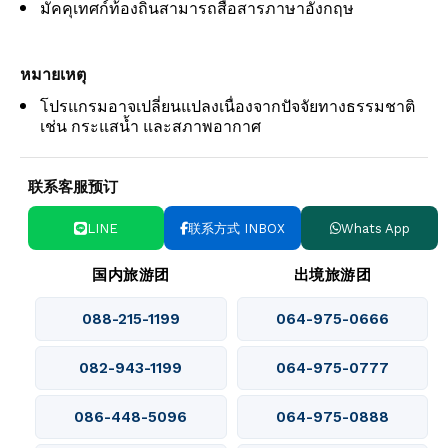
มัคคุเทศก์ท้องถิ่นสามารถสื่อสารภาษาอังกฤษ
หมายเหตุ
โปรแกรมอาจเปลี่ยนแปลงเนื่องจากปัจจัยทางธรรมชาติ
เช่น กระแสน้ำ และสภาพอากาศ
联系客服预订
LINE
联系方式 INBOX
Whats App
国内旅游团
出境旅游团
088-215-1199
064-975-0666
082-943-1199
064-975-0777
086-448-5096
064-975-0888