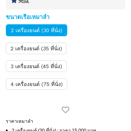
亮点
ขนาดเรือเหมาลำ
2 เครื่องยนต์ (30 ที่นั่ง)
2 เครื่องยนต์ (35 ที่นั่ง)
3 เครื่องยนต์ (45 ที่นั่ง)
4 เครื่องยนต์ (75 ที่นั่ง)
ราคาเหมาลำ
2 เครื่องยนต์ (30 ที่นั่ง) : ราคา 15,000 บาท