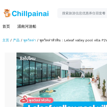
首页
湄南河游船
主页
产品
พูลวิลล่า
พูลวิลล่าหัวหิน : Leleaf valley pool villa P