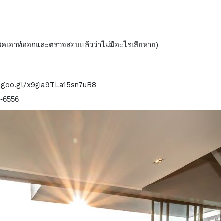
่อเช็คเอาท์ออกและตรวจสอบแล้วว่าไม่มีอะไรเสียหาย)
.goo.gl/x9gia9TLa15sn7uB8
9-6556