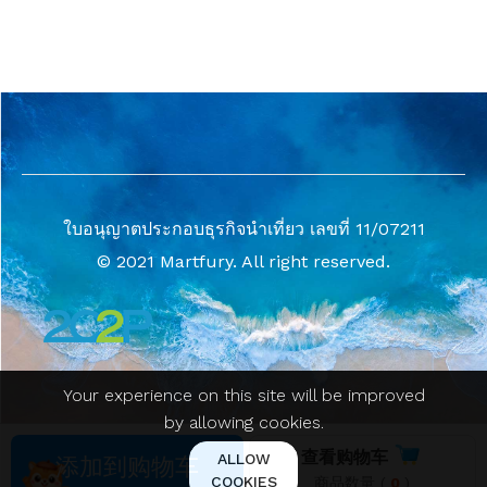
ใบอนุญาตประกอบธุรกิจนำเที่ยว เลขที่ 11/07211
© 2021 Martfury. All right reserved.
Your experience on this site will be improved
by allowing cookies.
查看购物车
ALLOW
添加到购物车
COOKIES
商品数量 (
0
)