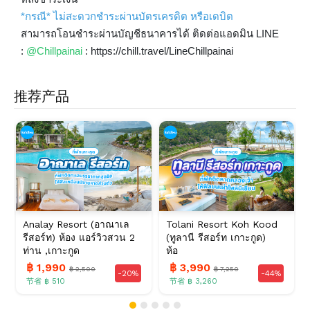
*กรณี* ไม่สะดวกชำระผ่านบัตรเครดิต หรือเดบิต
สามารถโอนชำระผ่านบัญชีธนาคารได้ ติดต่อแอดมิน LINE
https://chill.travel/LineChillpainai
:
@Chillpainai
:
推荐产品
Analay Resort (อาณาเล
Tolani Resort Koh Kood
รีสอร์ท) ห้อง แอร์วิวสวน 2
(ทูลานี รีสอร์ท เกาะกูด)
ท่าน ,เกาะกูด
ห้อ
฿ 1,990
฿ 3,990
฿ 2,500
฿ 7,250
-20%
-44%
节省 ฿ 510
节省 ฿ 3,260