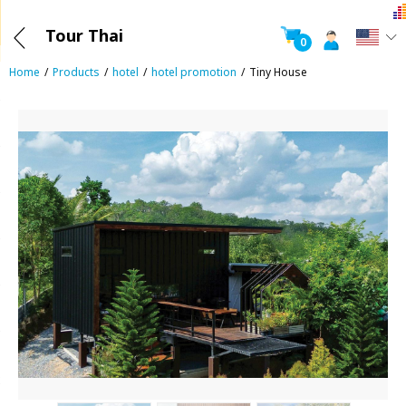
Tour Thai
0
Home
Products
hotel
hotel promotion
Tiny House