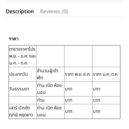
Description
Reviews (0)
ราคา
ตารางราคาโปร
พ.ย. - ธ.ค. และ
ม.ค. - ต.ค.
จำนวนผู้เข้า
ประเภทวัน
ราคา พ.ย. ธ.ค.
ราคา ม.ค. ต.ค.
พัก
ท่าน เปิด ห้อง
วันธรรมดา
บาท
บาท
นอน
ท่าน
บาท
บาท
เสาร์ นักขัต
ท่าน เปิด ห้อง
บาท
บาท
ฤกษ์ หยุดยาว
นอน