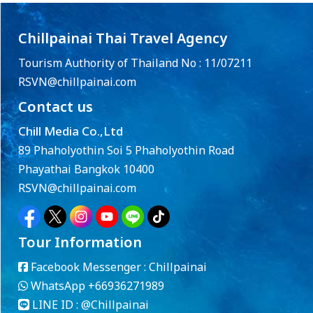
Chillpainai Thai Travel Agency
Tourism Authority of Thailand No : 11/07211
RSVN@chillpainai.com
Contact us
Chill Media Co.,Ltd
89 Phaholyothin Soi 5 Phaholyothin Road
Phayathai Bangkok 10400
RSVN@chillpainai.com
Tour Information
Facebook Messenger :
Chillpainai
WhatsApp
+66936271989
LINE ID :
@Chillpainai