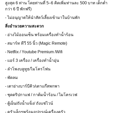
สูงสุด 6 ท่าน โดยท่านที่ 5–6 คิดเพิ่มท่านละ 500 บาท เด็กต่ำ
กว่า 6 ปี พักฟรี)
- ไม่อนุญาตให้นำสัตว์เลี้ยงเข้ามาในบ้านพัก
สิ่งอำนวยความสะดวก
- อ่างไม้ออนเซ็น พร้อมเครื่องทำน้ำร้อน
- สมาร์ท ทีวี 55 นิ้ว (Magic Remote)
- Netflix / Youtube Premium /Wifi
- แอร์ 3 เครื่อง / เครื่องทำน้ำอุ่น
- ลำโพงบลูทูธ/ไมโครโฟน
- พัดลม
- เตาย่างบาร์บีคิว/เตาแก๊สพกพา
- ชุดดริปกาแฟ / กาต้มน้ำร้อน / ไมโครเวฟ
- ตู้เย็น/ถังน้ำแข็ง/ ถังแช่ไวน์
- ครัวเล็กๆพร้อมอุปกรณ์เครื่องครัว