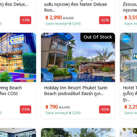
์ท) ห้อง Delux...
เมสัน กรุงเทพ) ห้อง Natee Deluxe
(โรงแรม
Roo...
กรุงเทพ)
฿ 2,990
฿ 3,5
฿ 8,000
-59%
-62%
0
Save money!! ฿ 5,010
Save mo
Out Of Stock
weng Beach
Holiday Inn Resort Phuket Surin
Hotel 
) ห้อง COSI
Beach (ฮอลิเดย์อินท์ รีสอร์ท ภูเก...
ภูเก็ต)
ภูเ...
฿ 790
฿ 2,2
฿ 6,000
-56%
-86%
0
Save money!! ฿ 5,210
Save mo