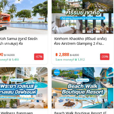
Koh Samui (ทูลานี รีสอร์ท
Kirirhom Khaokho (คีรีรมย์ เขาค้อ)
ปา เกาะสมุย) ห้อ
ห้อง Airstrem Glamping 2 ท่าน...
90
฿ 2,888
฿ 14,000
฿ 4,800
-67%
-39%
ney!! ฿ 9,410
Save money!! ฿ 1,912
 Wellness Bangsaen
Beach Walk Boutique Resort (บี