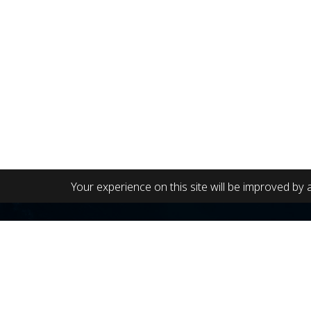
Your experience on this site will be improved by 
Chillpainai Thai Travel Agency
Contac
Chill Me
Tourism Authority of Thailand No : 11/07211
RSVN@chillpainai.com
89 Phaho
Phayatha