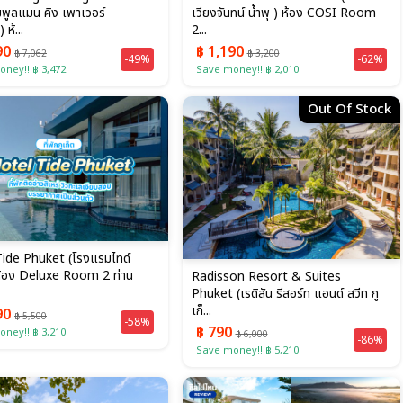
พูลแมน คิง เพาเวอร์
เวียงจันทน์ น้ำพุ ) ห้อง COSI Room
 ห้...
2...
90
฿ 1,190
฿ 7,062
฿ 3,200
-49%
-62%
ney!! ฿ 3,472
Save money!! ฿ 2,010
Out Of Stock
Tide Phuket (โรงแรมไทด์
 ห้อง Deluxe Room 2 ท่าน
Radisson Resort & Suites
Phuket (เรดิสัน รีสอร์ท แอนด์ สวีท ภู
เก็...
90
฿ 5,500
-58%
฿ 790
ney!! ฿ 3,210
฿ 6,000
-86%
Save money!! ฿ 5,210