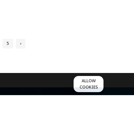
5
›
ALLOW
COOKIES
Payment methods
Chillpainai
89