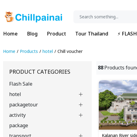
Home
Blog
Product
Tour Thailand
⚡ FLASH
Home
Products
hotel
Chill voucher
88
Products foun
PRODUCT CATEGORIES
Flash Sale
hotel
packagetour
activity
package
Kalanan River sid
transport