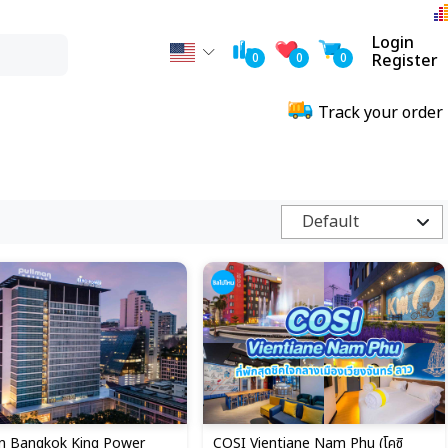
Login
0
0
0
Register
Track your order
Default
n Bangkok King Power
COSI Vientiane Nam Phu (โคซิ