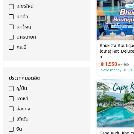
เชียงใหม่
เขาค้อ
เขาใหญ่
นครนายก
Bhukitta Boutique 
กระบี่
โฮเทล) ห้อง Delux
ภ...
฿ 1,550
฿ 4,500
Save money!! ฿ 2,95
ประเทศยอดฮิต
ญี่ปุ่น
เกาหลี
ฮ่องกง
ไต้หวัน
จีน
Cape Kudu Kho Yao