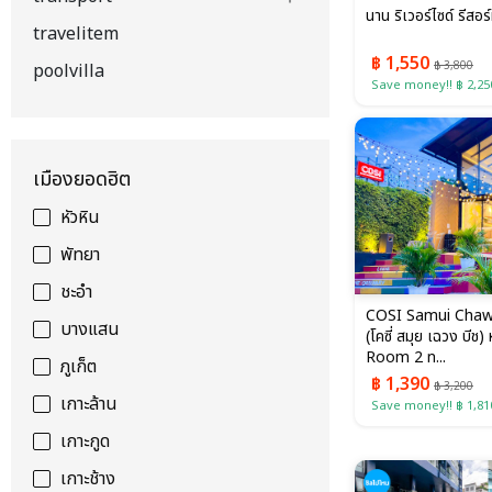
นาน ริเวอร์ไซด์ รีสอร
travelitem
฿ 1,550
฿ 3,800
poolvilla
Save money!! ฿ 2,25
เมืองยอดฮิต
หัวหิน
พัทยา
ชะอำ
COSI Samui Cha
บางแสน
(โคซี่ สมุย เฉวง บีช
Room 2 ท...
ภูเก็ต
฿ 1,390
฿ 3,200
เกาะล้าน
Save money!! ฿ 1,81
เกาะกูด
เกาะช้าง