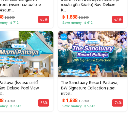
ront (พระยา เวลเนส บาง
ชวอล์ค บูทีค รีสอร์ต) ห้อง Deluxe
ฟรอนต...
K...
88
฿ 1,888
฿ 2,000
฿ 2,500
-35%
-24%
ney!! ฿ 712
Save money!! ฿ 612
attaya (โรงแรม มาร์นี่
The Sanctuary Resort Pattaya,
ห้อง Deluxe Pool View
BW Signature Collection (เดอะ
...
แซงชั...
88
฿ 1,888
฿ 4,500
฿ 7,500
-58%
-74%
ney!! ฿ 2,612
Save money!! ฿ 5,612