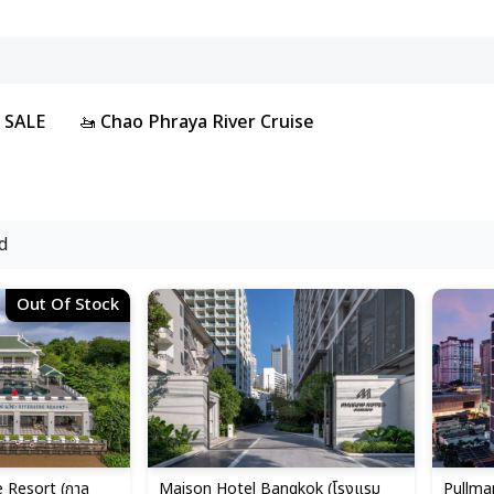
 SALE
🚤 Chao Phraya River Cruise
d
Out Of Stock
e Resort (กาล
Maison Hotel Bangkok (โรงแรม
Pullma