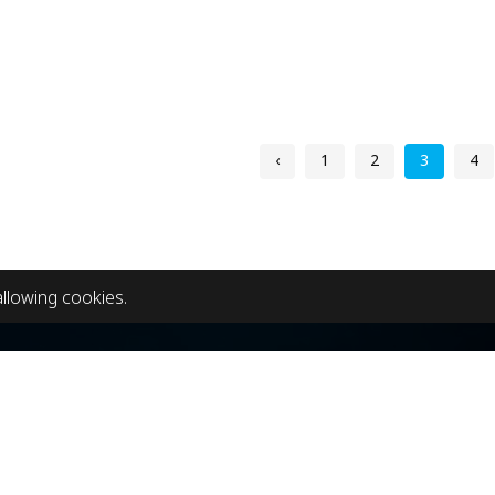
‹
1
2
3
4
allowing cookies.
t us
Tour Information
dia Co.,Ltd
Facebook Messenger :
lyothin Soi 5 Phaholyothin Road
WhatsApp
+669362719
i Bangkok 10400
LINE ID :
@Chillpainai