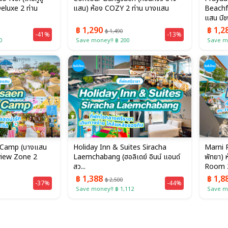
Deluxe 2 ท่าน
แสน) ห้อง COZY 2 ท่าน บางแสน
Beachf
แสน บีช
฿ 1,290
฿ 1,2
฿ 1,490
-41%
-13%
0
Save money!! ฿ 200
Save mo
Camp (บางแสน
Holiday Inn & Suites Siracha
Marni P
aview Zone 2
Laemchabang (ฮอลิเดย์ อินน์ แอนด์
พัทยา) 
สว...
Room 2
฿ 1,388
฿ 1,8
฿ 2,500
-37%
-44%
Save money!! ฿ 1,112
Save mo