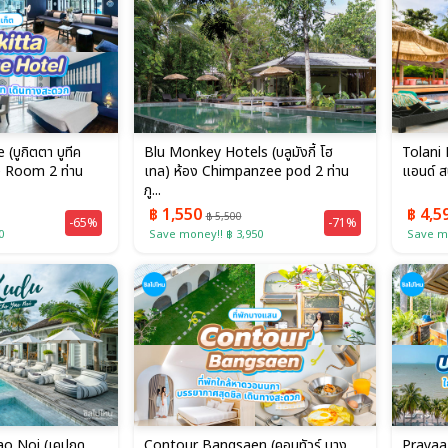
(บูกิตตา บูทีค
Blu Monkey Hotels (บลูมังกี้ โฮ
Tolani 
e Room 2 ท่าน
เทล) ห้อง Chimpanzee pod 2 ท่าน
แอนด์ ส
ภู...
฿ 1,550
฿ 4,5
฿ 5,500
-65%
-71%
0
Save money!! ฿ 3,950
Save mo
 Noi (เคปกูดู
Contour Bangsaen (คอนทัวร์ บาง
Prayaa