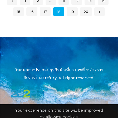
‹
1
2
...
11
12
13
14
15
16
17
18
19
20
›
ใบอนุญาตประกอบธุรกิจนำเที่ยว เลขที่ 11/07211
© 2021 Martfury. All right reserved.
Your experience on this site will be improved
by allowing cookies.