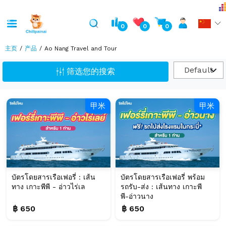
0
0
0
主页
产品
Ao Nang Travel and Tour
Default
筛选您的搜索
甲米
甲米
บัตรโดยสารเรือเฟอรี่ : เส้น
บัตรโดยสารเรือเฟอรี่ พร้อม
ทาง เกาะพีพี - อ่าวไร่เล
รถรับ-ส่ง : เส้นทาง เกาะพี
พี-อ่าวนาง
฿ 650
฿ 650