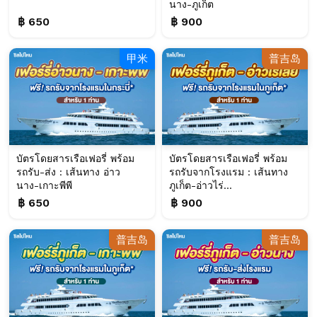
นาง-ภูเก็ต
฿ 650
฿ 900
甲米
普吉岛
บัตรโดยสารเรือเฟอรี่ พร้อม
บัตรโดยสารเรือเฟอรี่ พร้อม
รถรับ-ส่ง : เส้นทาง อ่าว
รถรับจากโรงแรม : เส้นทาง
นาง-เกาะพีพี
ภูเก็ต-อ่าวไร่...
฿ 650
฿ 900
普吉岛
普吉岛