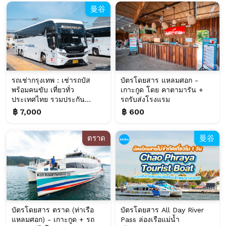
曼谷
รถเช่ากรุงเทพ : เช่ารถบัส
บัตรโดยสาร แหลมศอก -
พร้อมคนขับ เที่ยวทั่ว
เกาะกูด โดย คาตามารัน +
ประเทศไทย รวมประกัน...
รถรับส่งโรงแรม
฿ 7,000
฿ 600
ตราด
曼谷
บัตรโดยสาร ตราด (ท่าเรือ
บัตรโดยสาร All Day River
แหลมศอก) - เกาะกูด + รถ
Pass ล่องเรือแม่น้ำ