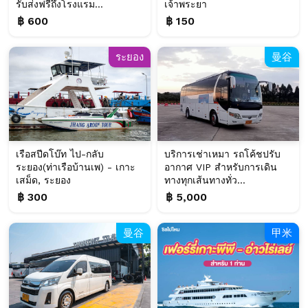
รับส่งฟรีถึงโรงแรม...
เจ้าพระยา
฿ 600
฿ 150
ระยอง
曼谷
เรือสปีดโบ๊ท ไป-กลับ
บริการเช่าเหมา รถโค้ชปรับ
ระยอง(ท่าเรือบ้านเพ) - เกาะ
อากาศ VIP สำหรับการเดิน
เสม็ด, ระยอง
ทางทุกเส้นทางทั่ว...
฿ 300
฿ 5,000
曼谷
甲米