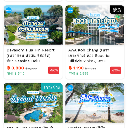
缺货
Devasom Hua Hin Resort
AWA Koh Chang (เอวา
(เทวาศรม หัวหิน รีสอร์ท)
เกาะช้าง) ห้อง Superior
ห้อง Seaside Delu...
Hillside 2 ท่าน, เกาะ...
฿ 3,888
฿ 1,190
฿ 9,000
฿ 4,085
-56%
-70%
节省 ฿ 5,112
节省 ฿ 2,895
เกาะช้าง
Annika Koh Chang (อัญณิ
Seafar Resort (สีฟ้า