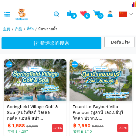
0
0
0
主页
产品
ที่พัก
มีสระว่ายน้ำ
Default
筛选您的搜索
Springfield Village Golf &
Tolani Le Bayburi Villa
Spa (สปริงฟิลด์ วิลเลจ
Pranburi (ทูลานี เลอเบย์บุรี
กอล์ฟ แอนด์ สปา...
วิลล่า ปราณบ...
฿ 1,588
฿ 7,990
฿ 5,885
฿ 17,100
-73%
-53%
节省 ฿ 4,297
节省 ฿ 9,110