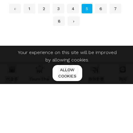
‹
1
2
3
4
5
6
7
8
›
Your experience on this site will be improved
by allowing cookies.
ALLOW
COOKIES
代金券
Tours Thai
旅游套餐
询问
ใบอนุญาตประกอบธุรกิจนำเที่ยว เลขที่ 11/07211
© 2021 Martfury. All right reserved.