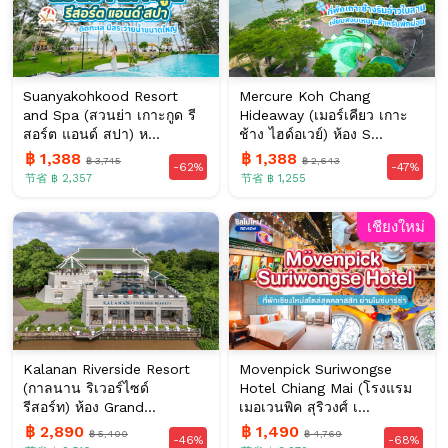
Suanyakohkood Resort
Mercure Koh Chang
and Spa (สวนย่า เกาะกูด รี
Hideaway (เมอร์เคียว เกาะ
สอร์ต แอนด์ สปา) ห...
ช้าง ไฮด์อเวย์) ห้อง S...
฿ 1,388
฿ 1,388
฿ 3,745
฿ 2,643
-62%
-47%
节省 ฿ 2,357
节省 ฿ 1,255
เชียงใหม่
Kalanan Riverside Resort
Movenpick Suriwongse
(กาลนาน ริเวอร์ไซด์
Hotel Chiang Mai (โรงแรม
รีสอร์ท) ห้อง Grand...
เมอเวนพิค สุริวงศ์ เ...
฿ 2,890
฿ 1,490
฿ 5,400
฿ 4,769
-46%
-68%