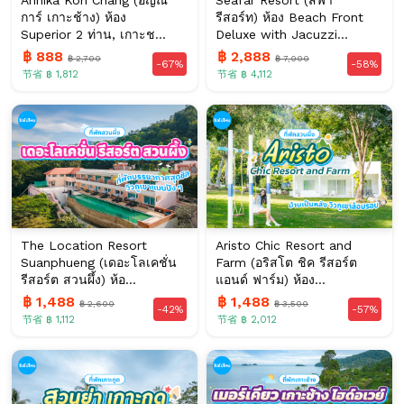
การ์ เกาะช้าง) ห้อง
รีสอร์ท) ห้อง Beach Front
Superior 2 ท่าน, เกาะช...
Deluxe with Jacuzzi...
฿ 888
฿ 2,888
฿ 2,700
฿ 7,000
-67%
-58%
节省 ฿ 1,812
节省 ฿ 4,112
The Location Resort
Aristo Chic Resort and
Suanphueng (เดอะโลเคชั่น
Farm (อริสโต ชิค รีสอร์ต
รีสอร์ต สวนผึ้ง) ห้อ...
แอนด์ ฟาร์ม) ห้อง...
฿ 1,488
฿ 1,488
฿ 2,600
฿ 3,500
-42%
-57%
节省 ฿ 1,112
节省 ฿ 2,012