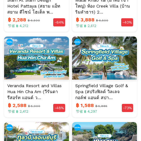
Hotel Pattaya (สยาม แอ็ท
ใหญ่) ห้อง Creek Villa (บ้าน
สยาม ดีไซน์ โฮเต็ล พ...
ริมลำธาร) 2...
฿ 2,288
฿ 3,888
฿ 6,500
฿ 6,500
-64%
-40%
节省 ฿ 4,212
节省 ฿ 2,612
Veranda Resort and Villas
Springfield Village Golf &
Hua Hin Cha Am (วีรันดา
Spa (สปริงฟิลด์ วิลเลจ
รีสอร์ท แอนด์ ว...
กอล์ฟ แอนด์ สปา...
฿ 2,588
฿ 1,588
฿ 5,000
฿ 5,885
-48%
-73%
节省 ฿ 2,412
节省 ฿ 4,297