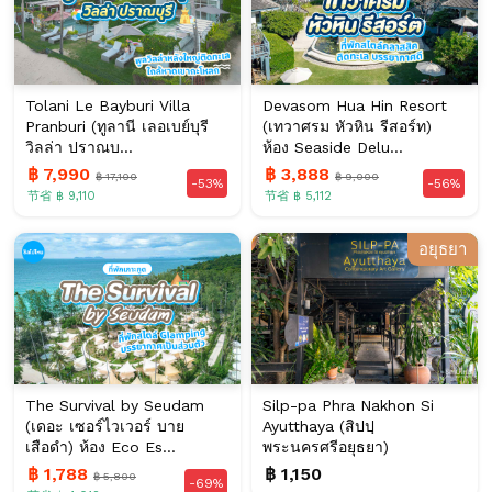
Tolani Le Bayburi Villa
Devasom Hua Hin Resort
Pranburi (ทูลานี เลอเบย์บุรี
(เทวาศรม หัวหิน รีสอร์ท)
วิลล่า ปราณบ...
ห้อง Seaside Delu...
฿ 7,990
฿ 3,888
฿ 17,100
฿ 9,000
-53%
-56%
节省 ฿ 9,110
节省 ฿ 5,112
อยุธยา
The Survival by Seudam
Silp-pa Phra Nakhon Si
(เดอะ เซอร์ไวเวอร์ บาย
Ayutthaya (สิปปฺ
เสือดำ) ห้อง Eco Es...
พระนครศรีอยุธยา)
฿ 1,788
฿ 1,150
฿ 5,800
-69%