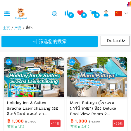
0
0
0
主页
产品
ที่พัก
Default
筛选您的搜索
Holiday Inn & Suites
Marni Pattaya (โรงแรม
Siracha Laemchabang (ฮอ
มาร์นี่ พัทยา) ห้อง Deluxe
ลิเดย์ อินน์ แอนด์ สว...
Pool View Room 2...
฿ 1,388
฿ 1,888
฿ 2,500
฿ 4,500
-44%
-58%
节省 ฿ 1,112
节省 ฿ 2,612