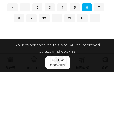
‹
1
2
3
4
5
6
7
8
9
10
...
13
14
›
Your experience on this site will be improved
by allowing cookies.
ALLOW
COOKIES
代金券
Tours Thai
旅游套餐
询问
ใบอนุญาตประกอบธุรกิจนำเที่ยว เลขที่ 11/07211
© 2021 Martfury. All right reserved.