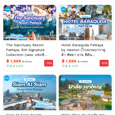
The Sanctuary Resort
Hotel Baraquda Pattaya
Pattaya, BW Signature
by Heeton (โรงแรมบาราคู
Collection (เดอะ แซงชั...
ด้า พัทยา บาย ฮีตัน...
฿ 1,888
฿ 1,888
฿ 7,500
฿ 4,899
-74%
-61%
节省 ฿ 5,612
节省 ฿ 3,011
Siam At Siam Design
Malai Khao Yai (มาลัย เขา