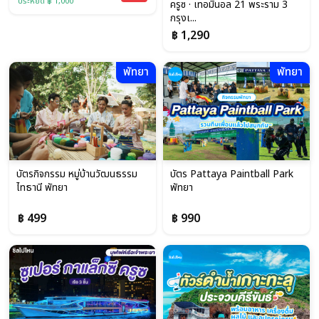
ประหยัด ฿ 1,000
ครูซ · เทอมินอล 21 พระราม 3
กรุงเ...
฿ 1,290
พัทยา
พัทยา
บัตรกิจกรรม หมู่บ้านวัฒนธรรม
บัตร Pattaya Paintball Park
ไทธานี พัทยา
พัทยา
฿ 499
฿ 990