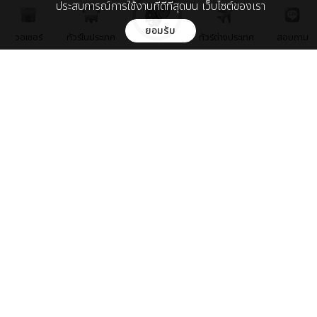
ประสบการณ์การใช้งานที่ดีที่สุดบน เว็บไซต์ของเรา
ยอมรับ
เกี่ยวกับเรา
วอเชอร์
ทัวร์ในประเทศ
ทัวร์ต่างประเทศ
สอบถาม
เกี่ยวกับเรา
ติดต่อเรา
บริษัท ชิล มีเดีย จำกัด
89 พหลโยธิน ซอย 5 ถ.พหลโยธิน
แขวงพญาไท เขตพญาไท กรุงเทพ 10400
Chillpainai@gmail.com
WhatsApp
+66936271989