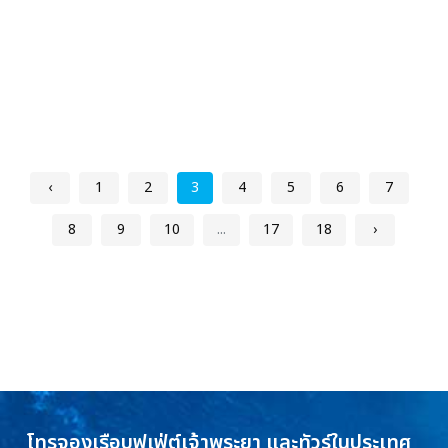
‹
1
2
3
4
5
6
7
8
9
10
...
17
18
›
โทรจองเรือบุฟเฟ่ต์เจ้าพระยา และทัวร์ในประเทศ