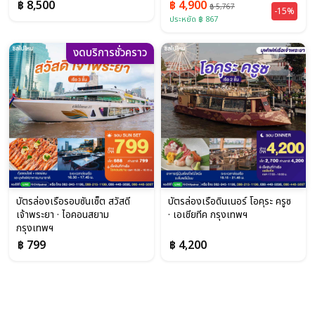
฿ 8,500
฿ 4,900
฿ 5,767
-15%
ประหยัด ฿ 867
งดบริการชั่วคราว
บัตรล่องเรือรอบซันเซ็ต สวัสดี
บัตรล่องเรือดินเนอร์ โอคุระ ครูซ
เจ้าพระยา · ไอคอนสยาม
· เอเชียทีค กรุงเทพฯ
กรุงเทพฯ
฿ 799
฿ 4,200