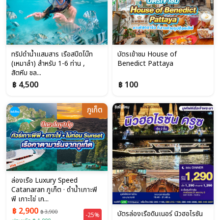
ทริปดำน้ำแสมสาร เรือสปีดโบ๊ท
บัตรเข้าชม House of
(เหมาลำ) สำหรับ 1-6 ท่าน ,
Benedict Pattaya
สัตหีบ ชล...
฿ 4,500
฿ 100
ภูเก็ต
ล่องเรือ Luxury Speed
Catanaran ภูเก็ต · ดำน้ำเกาะพี
พี เกาะไข่ เก...
฿ 2,900
฿ 3,900
บัตรล่องเรือดินเนอร์ นิวฮอไรซัน
-25%