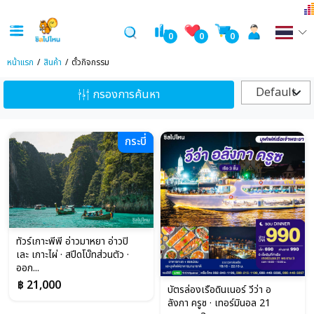
0
0
0
หน้าแรก
สินค้า
ตั๋วกิจกรรม
Default
กรองการค้นหา
กระบี่
ทัวร์เกาะพีพี อ่าวมาหยา อ่าวปิ
เละ เกาะไผ่ · สปีดโบ๊ทส่วนตัว ·
ออก...
฿ 21,000
บัตรล่องเรือดินเนอร์ วีว่า อ
ลังกา ครูซ · เทอร์มินอล 21