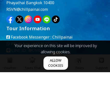
Phayathai Bangkok 10400
RSVN@chillpainai.com
Tour Information
Facebook Messenger :
Chillpainai
WhatsApp
+66936271989
Your experience on this site will be improved by
LINE ID :
@Chillpainai
allowing cookies.
Office Hours : Daily 9:00 a.m. - 10:00 p.m.
ALLOW
Payment methods
COOKIES
Voucher
Tours Thai
Tours
Support