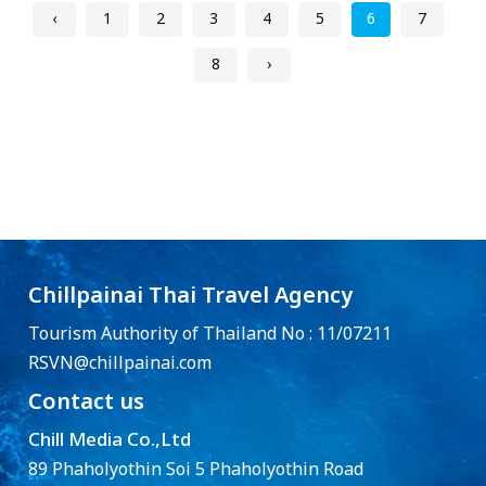
‹
1
2
3
4
5
6
7
8
›
Chillpainai Thai Travel Agency
Tourism Authority of Thailand No : 11/07211
RSVN@chillpainai.com
Contact us
Chill Media Co.,Ltd
89 Phaholyothin Soi 5 Phaholyothin Road