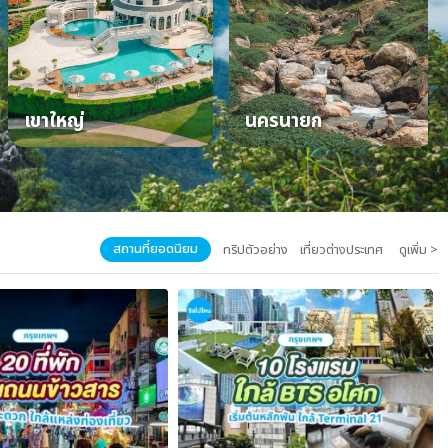
เขาใหญ่
นครนายก
สถานที่ยอดนิยม
ทริปตัวอย่าง
เที่ยวต่างประเทศ
ดูเพิ่ม >