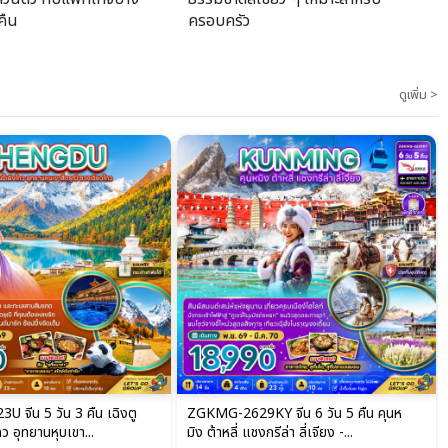
 คืน
ครอบครัว
ดูเพิ่ม >
 จีน 5 วัน 3 คืน เฉิงตู
ZGKMG-2629KY จีน 6 วัน 5 คืน คุนห
กว อุทยานหุบเขา...
มิง ต้าหลี่ แชงกรีล่า ลี่เจียง -...