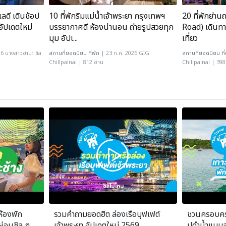
ลดี เดินช้อป
10 ที่พักริมแม่น้ำเจ้าพระยา กรุงเทพฯ
20 ที่พักย่า
อัปเดตใหม่
บรรยากาศดี ห้องน่านอน ถ่ายรูปสวยทุก
Road) เดินทา
มุม อัปเ...
เที่ยว
26 นางสาวฮานะ ชิล
สถานที่ยอดนิยม
ที่พัก
| 23 ก.ค. 2026 GIG
สถานที่ยอดนิยม
ที
Chillpainai | 812 อ่าน
Chillpainai | 398
ห้องพัก
รวมคำถามยอดฮิต ล่องเรือบุฟเฟต์
ชวนครอบครั
ผ่อนชิล ๆ
เจ้าพระยา อัปเดตใหม่ 2569
ปดำน้ำแบบส