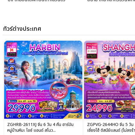
ทัวร์ต่างประเทศ
ZGHRB-2611XJ จีน 6 วัน 4 คืน ฮาร์บิน
ZGPVG-2644HO จีน 5 วัน 
หมู่บ้านหิมะ ไอซ์ แอนด์ สโนว...
เซี่ยงไฮ้ ดิสนีย์แลนด์ (ไม่ลงร้