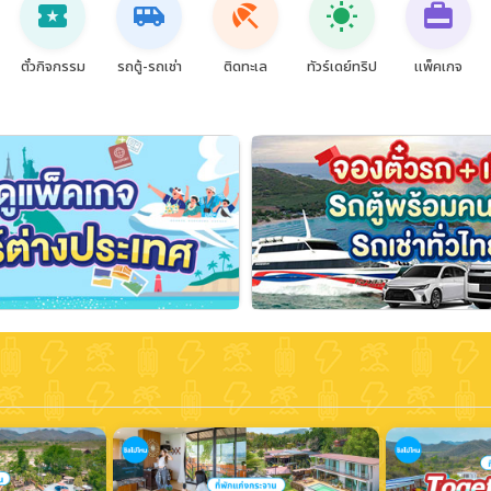
local_activity
airport_shuttle
beach_access
wb_sunny
card_travel
ตั๋วกิจกรรม
รถตู้-รถเช่า
ติดทะเล
ทัวร์เดย์ทริป
แพ็คเกจ