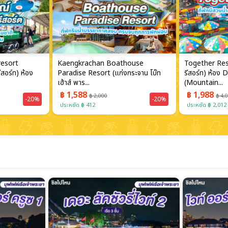
resort
Kaengkrachan Boathouse
Together Reso
สอร์ท) ห้อง
Paradise Resort (แก่งกระจาน โบ๊ท
รีสอร์ท) ห้อง
เฮ้าส์ พาร...
(Mountain...
฿ 1,588
฿ 1,988
฿ 2,000
฿ 4,
-20%
-20%
ประหยัด ฿ 412
ประหยัด ฿ 2,012