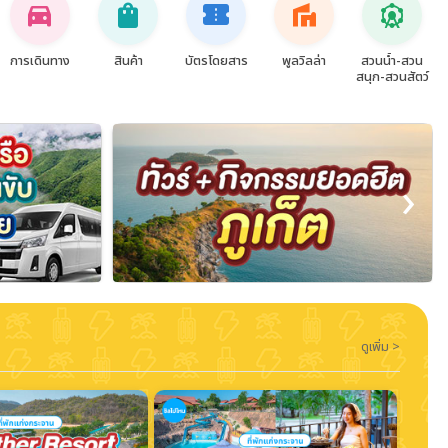
directions_car
shopping_bag
confirmation_number
villa
attractions
การเดินทาง
สินค้า
บัตรโดยสาร
พูลวิลล่า
สวนน้ำ-สวน
สนุก-สวนสัตว์
›
ดูเพิ่ม >