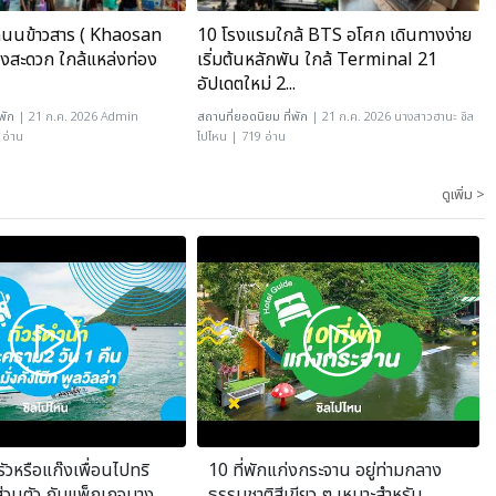
นถนนข้าวสาร ( Khaosan
10 โรงแรมใกล้ BTS อโศก เดินทางง่าย
งสะดวก ใกล้แหล่งท่อง
เริ่มต้นหลักพัน ใกล้ Terminal 21
อัปเดตใหม่ 2...
เ
่พัก
| 21 ก.ค. 2026 Admin
สถานที่ยอดนิยม
ที่พัก
| 21 ก.ค. 2026 นางสาวฮานะ ชิล
 อ่าน
ไปไหน | 719 อ่าน
ไ
ดูเพิ่ม >
วหรือแก๊งเพื่อนไปทริ
10 ที่พักแก่งกระจาน อยู่ท่ามกลาง
่วนตัว กับแพ็กเกจบาง
ธรรมชาติสีเขียว ๆ เหมาะสำหรับ