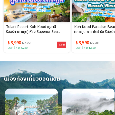
Tolani Resort Koh Kood (ทูลานี
Koh Kood Paradise Bea
รีสอร์ท เกาะกูด) ห้อง Superior Sea...
(เกาะกูด พาราไดซ์ บีช รีสอร์ท)
฿ 3,990
฿ 3,590
฿ 7,250
฿ 5,280
-44%
ประหยัด ฿ 3,260
ประหยัด ฿ 1,690
เมืองท่องเที่ยวยอดนิยม