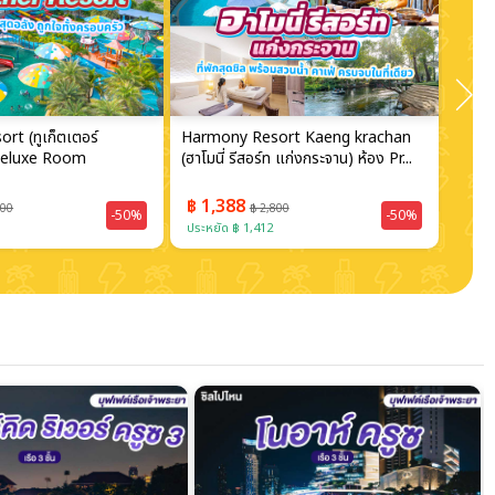
rt (ทูเก็ตเตอร์
Harmony Resort Kaeng krachan
Ruanw
 Deluxe Room
(ฮาโมนี่ รีสอร์ท แก่งกระจาน) ห้อง Pr...
รีสอร
ท่าน...
฿ 1,388
฿ 1
000
฿ 2,800
-50%
-50%
ประหยัด ฿ 1,412
ประหย