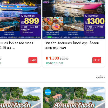
นเนอร์ ไวท์ ออร์คิด ริเวอร์
บัตรล่องเรือดินเนอร์ โนอาห์ ครูซ · ไอคอน
.45 น.) ·...
สยาม กรุงเทพฯ
฿ 1,300
00
฿ 2,000
-64%
-35%
1
ประหยัด ฿ 700
ดูเพิ่ม >