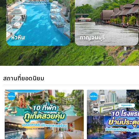
หัวหิน
กาญจนบุรี
สถานที่ยอดนิยม