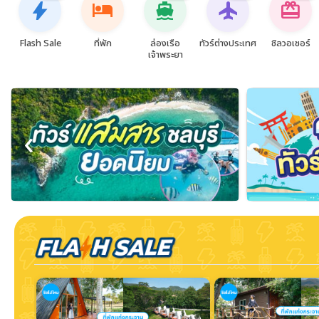
bolt
hotel
directions_boat
flight
card_giftcard
Flash Sale
ที่พัก
ล่องเรือ
ทัวร์ต่างประเทศ
ชิลวอเชอร์
เจ้าพระยา
‹