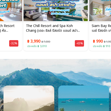
ch Resort
The Chill Resort and Spa Koh
Siam Bay R
 ห้อ...
Chang (เดอะ ชิลล์ รีสอร์ต แอนด์ สปา...
เบย์ รีสอร์ท เ
฿ 3,990
฿ 990
฿ 7,000
฿ 1,9
-32%
-43%
ประหยัด ฿ 3,010
ประหยัด ฿ 910