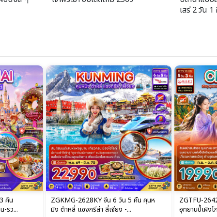
เสร่ 2 วัน 1
3 คืน
ZGKMG-2628KY จีน 6 วัน 5 คืน คุนห
ZGTFU-26423U
าน-รว...
มิง ต้าหลี่ แชงกรีล่า ลี่เจียง -...
อุทยานปี้เผิงโ