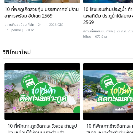
10 ที่พักภูเก็ตสวยคุ้ม บรรยากาศดี มีร้าน
10 โรงแรมย่านประตูน้ำ ทำเ
อาหารพร้อม อัปเดต 2569
แพลทินัม ประตูน้ำได้สบาย 
2569
สถานที่ยอดนิยม
ที่พัก
| 24 ก.ค. 2026 GIG
Chillpainai | 530 อ่าน
สถานที่ยอดนิยม
ที่พัก
| 22 ก.ค. 20
ไปไหน | 670 อ่าน
วีดีโอมาใหม่
10 ที่พักเกาะกูดติดทะเล วิวสวย ถ่ายรูป
10 ที่พักเกาะช้างติดทะเล 
ปัง เหมือนได้พักบนเกาะส่วนตัว
สบาย เหมาะสำหรับวันพัก