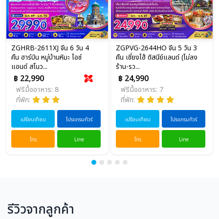
ZGHRB-2611XJ จีน 6 วัน 4
ZGPVG-2644HO จีน 5 วัน 3
คืน ฮาร์บิน หมู่บ้านหิมะ ไอซ์
คืน เซี่ยงไฮ้ ดิสนีย์แลนด์ (ไม่ลง
แอนด์ สโนว...
ร้าน-รว...
฿ 22,990
฿ 24,990
ฟรีมื้ออาหาร: 8
ฟรีมื้ออาหาร: 7
ที่พัก:
ที่พัก:
เปรียบเทียบ
โปรแกรมทัวร์
เปรียบเทียบ
โปรแกรมทัวร์
โทร
Line
โทร
Line
รีวิวจากลูกค้า