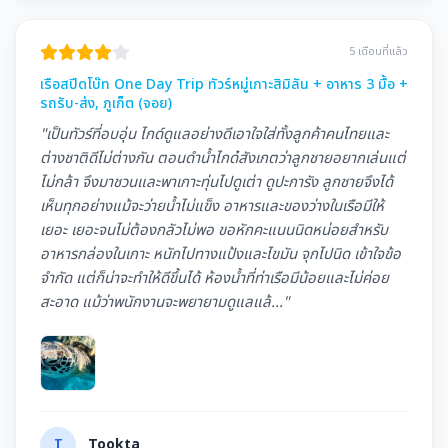
5 เดือนที่แล้ว
เรือสปีดโบ๊ท One Day Trip ทัวร์หมู่เกาะสิมิลัน + อาหาร 3 มื้อ +
รถรับ-ส่ง, ภูเก็ต (จอย)
"เป็นทัวร์ที่อบอุ่น ไกด์ดูแลอย่างดีเอาใจใส่ทั้งลูกค้าคนไทยและ
ต่างชาติดีไม่ต่างกัน ตอนดำนํ้าไกด๋สังเกตว่าลูกชายอยากเล่นแต่
ไม่กล้า จึงมาชวนและพาเกาะทุ่นไปดูเต่า ดูปะการัง ลูกชายจึงได้
เห็นทุกอย่างแม้จะว่ายนํ้าไม่แข็ง อาหารและของว่างในเรือมีให้
เยอะ เยอะจนไม่ต้องกลัวไม่พอ ขอหักคะแนนนิดหน่อยสำหรับ
อาหารกล่องในเกาะ หนักไปทางแป้งและไขมัน จุกไปนิด เข้าใจข้อ
จำกัด แต่ก็น่าจะทำให้ดีขึ้นได้ ห้องนํ้าที่ท่าเรือมีน้อยและไม่ค่อย
สะอาด แม้ว่าพนักงานจะพยายามดูแลแล้..."
T
Tookta