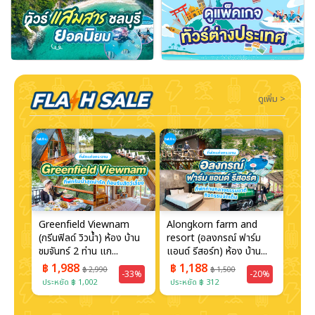
‹
›
ดูเพิ่ม >
Greenfield Viewnam
Alongkorn farm and
Kae
(กรีนฟิลด์ วิวน้ำ) ห้อง บ้าน
resort (อลงกรณ์ ฟาร์ม
Boa
...
ชมจันทร์ 2 ท่าน แก...
แอนด์ รีสอร์ท) ห้อง บ้าน...
Reso
เฮ้าส
฿ 1,988
฿ 1,188
฿ 
฿ 2,990
฿ 1,500
30%
-33%
-20%
ประหยัด ฿ 1,002
ประหยัด ฿ 312
ประห