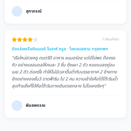
สุภาภรณ์
7 เดือนที่แล้ว
บัตรล่องเรือดินเนอร์ โนอาห์ ครูซ · ไอคอนสยาม กรุงเทพฯ
"เรือใหม่สวยหรู ดนตรีดี อาหาร ขนมอร่อย แต่มีไม่พอ ต้องรอ
คิว อย่างแซลมอลให้คนละ 3 ชิ้น กุ้งเผา 2 ตัว หอยแมลงภู่อบ
เนย 2 ตัว ต่อครั้ง ทำให้ไม่มีเวลาดื่มด่ำกับบรรยากาศ 2 ข้างทาง
อีกอย่างจองชั้น3 ดาดฟ้าริม ไป 2 คน ความเข้าใจคือได้โต๊ะริมน้ำ
สุดท้ายสิ่งที่ได้คือโต๊ะริมทางเดินตรงกลาง ไม่โอเคจริงๆ"
พิมลพรรณ