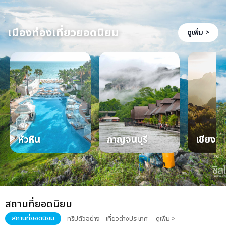
เมืองท่องเที่ยวยอดนิยม
ดูเพิ่ม >
หัวหิน
กาญจนบุรี
เชียงให
สถานที่ยอดนิยม
สถานที่ยอดนิยม
ทริปตัวอย่าง
เที่ยวต่างประเทศ
ดูเพิ่ม >