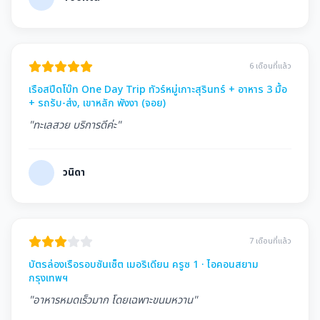
6 เดือนที่แล้ว
เรือสปีดโบ๊ท One Day Trip ทัวร์หมู่เกาะสุรินทร์ + อาหาร 3 มื้อ
+ รถรับ-ส่ง, เขาหลัก พังงา (จอย)
"ทะเลสวย บริการดีค่ะ"
วนิดา
7 เดือนที่แล้ว
บัตรล่องเรือรอบซันเซ็ต เมอริเดียน ครูซ 1 · ไอคอนสยาม
กรุงเทพฯ
"อาหารหมดเร็วมาก โดยเฉพาะขนมหวาน"