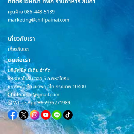
ติดต่อโฆษณา ที่พัก ร้านอาหาร สินค้า
คุณฝ้าย 086-448-5139
marketing@chillpainai.com
เกี่ยวกับเรา
เกี่ยวกับเรา
ติดต่อเรา
บริษัท ชิล มีเดีย จำกัด
89 พหลโยธิน ซอย 5 ถ.พหลโยธิน
แขวงพญาไท เขตพญาไท กรุงเทพ 10400
Chillpainai@gmail.com
WhatsApp
+66936271989