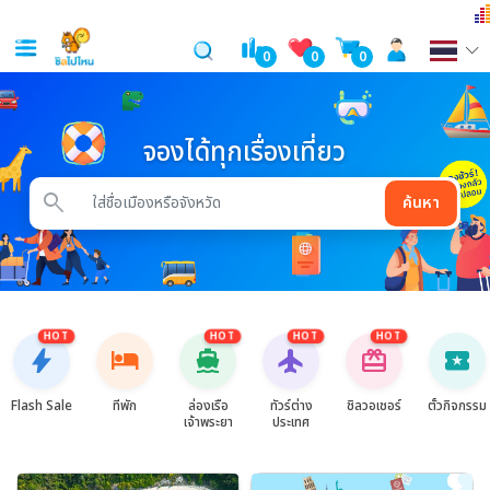
0
0
0
จองได้ทุกเรื่องเที่ยว
search
ค้นหา
HOT
HOT
HOT
HOT
bolt
hotel
directions_boat
flight
card_giftcard
local_activity
Flash Sale
ที่พัก
ล่องเรือ
ทัวร์ต่าง
ชิลวอเชอร์
ตั๋วกิจกรรม
เจ้าพระยา
ประเทศ